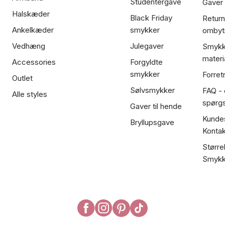
Studentergave
Gaver
Halskæder
Black Friday
Return
Ankelkæder
smykker
ombyt
Vedhæng
Julegaver
Smykk
materi
Accessories
Forgyldte
smykker
Forret
Outlet
Sølvsmykker
FAQ - 
Alle styles
spørg
Gaver til hende
Kundes
Bryllupsgave
Kontak
Større
Smykk