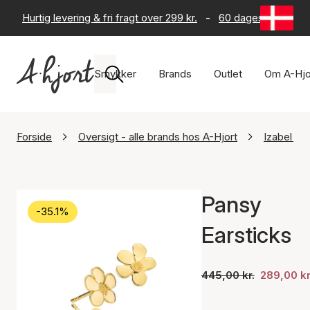
Hurtig levering & fri fragt over 299 kr.
-
60 dages returret
Smykker
Brands
Outlet
Om A-Hjo
Forside
Oversigt - alle brands hos A-Hjort
Izabel Ca
Pansy
-35.1%
Earsticks
445,00 kr.
289,00 kr