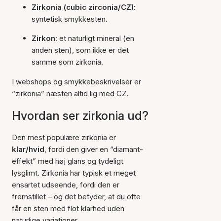
Zirkonia (cubic zirconia/CZ)
:
syntetisk smykkesten.
Zirkon
: et naturligt mineral (en
anden sten), som ikke er det
samme som zirkonia.
I webshops og smykkebeskrivelser er
“zirkonia” næsten altid lig med CZ.
Hvordan ser zirkonia ud?
Den mest populære zirkonia er
klar/hvid
, fordi den giver en “diamant-
effekt” med høj glans og tydeligt
lysglimt. Zirkonia har typisk et meget
ensartet udseende, fordi den er
fremstillet – og det betyder, at du ofte
får en sten med flot klarhed uden
naturlige variationer.