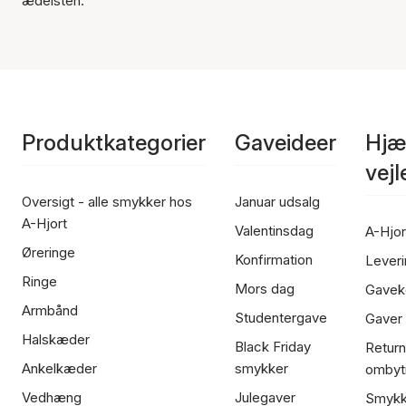
ædelsten.
Produktkategorier
Gaveideer
Hjæ
vej
Oversigt - alle smykker hos
Januar udsalg
A-Hjort
Valentinsdag
A-Hjor
Øreringe
Konfirmation
Leveri
Ringe
Mors dag
Gavek
Armbånd
Studentergave
Gaver
Halskæder
Black Friday
Return
Ankelkæder
smykker
ombyt
Vedhæng
Julegaver
Smykk