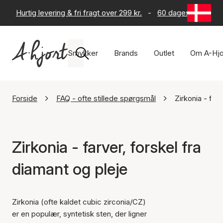
Hurtig levering & fri fragt over 299 kr.
-
60 dages returret
Smykker
Brands
Outlet
Om A-Hjo
Forside
FAQ - ofte stillede spørgsmål
Zirkonia - far
Zirkonia - farver, forskel fra
diamant og pleje
Zirkonia (ofte kaldet cubic zirconia/CZ)
er en populær, syntetisk sten, der ligner