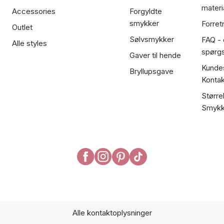
materi
Accessories
Forgyldte
smykker
Forret
Outlet
Sølvsmykker
FAQ - 
Alle styles
spørg
Gaver til hende
Kundes
Bryllupsgave
Kontak
Større
Smykk
Alle kontaktoplysninger