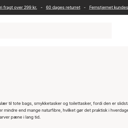
ri fragt over 299 kr.
-
60 dages returret
-
Femstjernet kundes
ær til tote bags, smykketasker og toilettasker, fordi den er slids
ler mindre end mange naturfibre, hvilket gør det praktisk i hverda
arver pæne i lang tid.