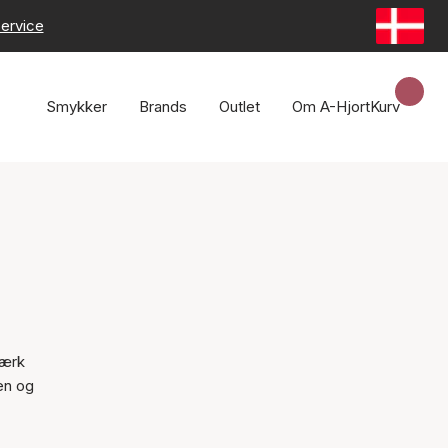
ervice
Smykker
Brands
Outlet
Om A-Hjort
Kurv
tærk
gen og