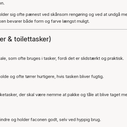
on.
 holder sig ofte pænest ved skånsom rengøring og ved at undgå m
sken bevarer både form og farve længst muligt.
r & toilettasker)
le, som ofte bruges i tasker, fordi det er slidstærkt og praktisk.
lde og ofte tørrer hurtigere, hvis tasken bliver fugtig.
mykketasker, der skal være nemme at pakke og tåle at blive taget m
 mindre og holder faconen godt, selv ved hyppig brug.