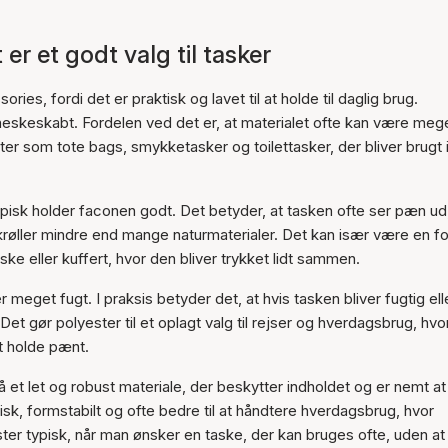
er et godt valg til tasker
ies, fordi det er praktisk og lavet til at holde til daglig brug.
nneskeskabt. Fordelen ved det er, at materialet ofte kan være meg
kter som tote bags, smykketasker og toilettasker, der bliver brugt
pisk holder faconen godt. Det betyder, at tasken ofte ser pæn ud
krøller mindre end mange naturmaterialer. Det kan især være en for
ske eller kuffert, hvor den bliver trykket lidt sammen.
 meget fugt. I praksis betyder det, at hvis tasken bliver fugtig ell
 Det gør polyester til et oplagt valg til rejser og hverdagsbrug, hvo
t holde pænt.
 et let og robust materiale, der beskytter indholdet og er nemt at
tisk, formstabilt og ofte bedre til at håndtere hverdagsbrug, hvor
ster typisk, når man ønsker en taske, der kan bruges ofte, uden a