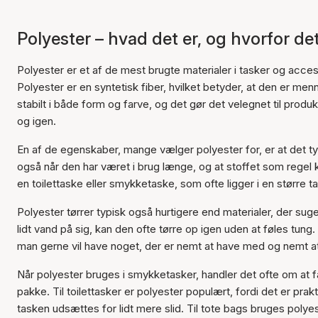
Polyester – hvad det er, og hvorfor det 
Polyester er et af de mest brugte materialer i tasker og accessor
Polyester er en syntetisk fiber, hvilket betyder, at den er me
stabilt i både form og farve, og det gør det velegnet til produ
og igen.
En af de egenskaber, mange vælger polyester for, er at det ty
også når den har været i brug længe, og at stoffet som regel 
en toilettaske eller smykketaske, som ofte ligger i en større ta
Polyester tørrer typisk også hurtigere end materialer, der suger
lidt vand på sig, kan den ofte tørre op igen uden at føles tung.
man gerne vil have noget, der er nemt at have med og nemt a
Når polyester bruges i smykketasker, handler det ofte om at få
pakke. Til toilettasker er polyester populært, fordi det er prak
tasken udsættes for lidt mere slid. Til tote bags bruges polye