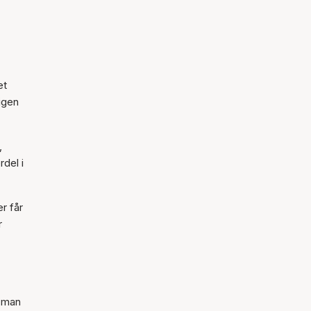
et
 igen
,
del i
er får
r
t man