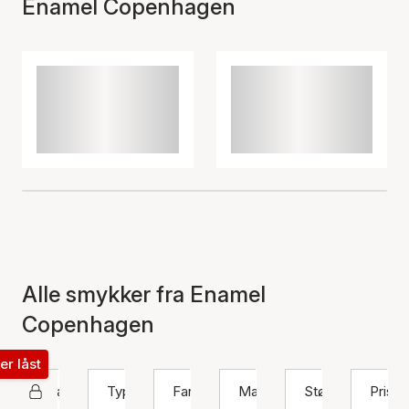
Enamel Copenhagen
Alle smykker fra Enamel
Copenhagen
ter låst
Enamel Copenhagen
Type
Farve
Materiale
Størrelse
Pris