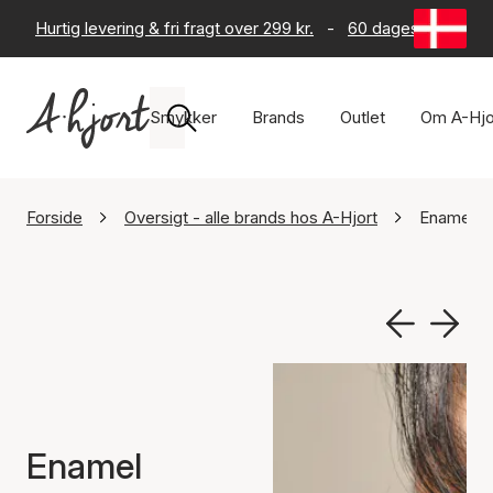
Hurtig levering & fri fragt over 299 kr.
-
60 dages returret
Smykker
Brands
Outlet
Om A-Hjo
Forside
Oversigt - alle brands hos A-Hjort
Enamel C
Enamel