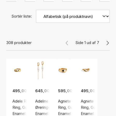
Sortér liste:
308 produkter
Side 1 ud af 7
495,00 kr.
645,00 kr.
595,00 kr.
495,00 kr.
Adele Ring
Adeline Pearl Earrings
Agnete Large Ring
Agnete Small Ring
Ring, Guld farve / Forgyldt sølv sterling 925
Øreringe, Guld farve / Forgyldt sølv sterling 9
Ring, Guld farve / Forgyldt sølv s
Ring, Guld farve / F
Enamel Copenhagen
Enamel Copenhagen
Enamel Copenhagen
Enamel Copenhage