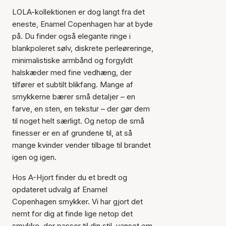
LOLA-kollektionen er dog langt fra det
eneste, Enamel Copenhagen har at byde
på. Du finder også elegante ringe i
blankpoleret sølv, diskrete perleøreringe,
minimalistiske armbånd og forgyldt
halskæder med fine vedhæng, der
tilfører et subtilt blikfang. Mange af
smykkerne bærer små detaljer – en
farve, en sten, en tekstur – der gør dem
til noget helt særligt. Og netop de små
finesser er en af grundene til, at så
mange kvinder vender tilbage til brandet
igen og igen.
Hos A-Hjort finder du et bredt og
opdateret udvalg af Enamel
Copenhagen smykker. Vi har gjort det
nemt for dig at finde lige netop det
smykke, der passer til din stil, uanset om