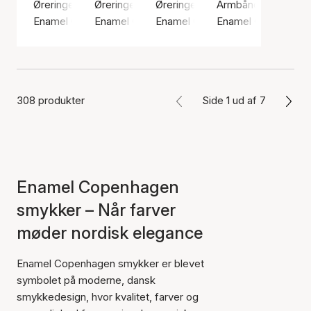
Øreringe, Guld farve / Forgyldt sølv sterling 925
Øreringe, Guld farve / Forgyldt sølv sterling 9
Øreringe, Guld farve / Forgyldt s
Armbånd, Guld farve 
Enamel Copenhagen
Enamel Copenhagen
Enamel Copenhagen
Enamel Copenhage
308 produkter
Side 1 ud af 7
Enamel Copenhagen
smykker – Når farver
møder nordisk elegance
Enamel Copenhagen smykker er blevet
symbolet på moderne, dansk
smykkedesign, hvor kvalitet, farver og