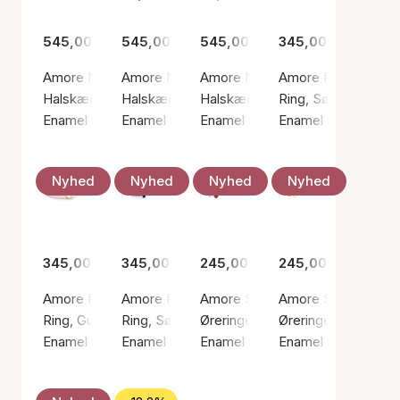
545,00 kr.
545,00 kr.
545,00 kr.
345,00 kr.
Amore Necklace Light Coral
Amore Necklace Red
Amore Necklace Steel Blue
Amore Ring Bordea
Halskæde, Guld farve / Forgyldt sølv sterling 925
Halskæde, Guld farve / Forgyldt sølv sterling
Halskæde, Guld farve / Forgyldt 
Ring, Sølv farve / S
Enamel Copenhagen
Enamel Copenhagen
Enamel Copenhagen
Enamel Copenhage
Nyhed
Nyhed
Nyhed
Nyhed
345,00 kr.
345,00 kr.
245,00 kr.
245,00 kr.
Amore Ring Daisy
Amore Ring Indigo Blue
Amore Studs Bordeaux
Amore Studs Daisy
Ring, Guld farve / Forgyldt sølv sterling 925
Ring, Sølv farve / Sølv sterling 925
Øreringe, Sølv farve / Sølv sterl
Øreringe, Guld farve
Enamel Copenhagen
Enamel Copenhagen
Enamel Copenhagen
Enamel Copenhage