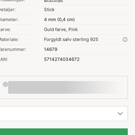
etaljer:
Stick
iameter:
4 mm (0,4 cm)
arve:
Guld farve, Pink
ateriale:
Forgyldt sølv sterling 925
Varenummer:
14679
EAN:
5714274034672