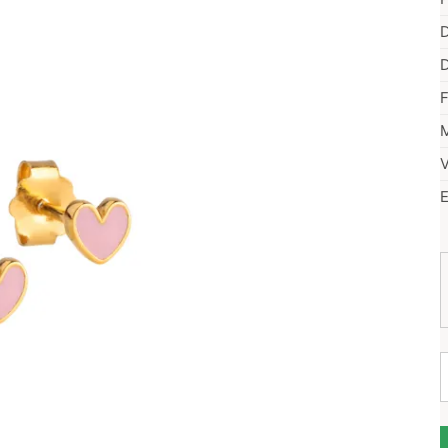
D
D
F
M