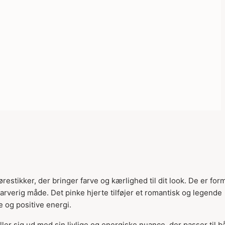
Varen er tilføjet til
estikker, der bringer farve og kærlighed til dit look. De er for
kurven
rverig måde. Det pinke hjerte tilføjer et romantisk og legende
e og positive energi.
ller sig ud med sin livlige og energiske nuance, der passer til 