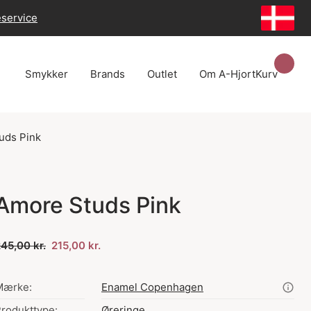
eservice
Smykker
Brands
Outlet
Om A-Hjort
Kurv
uds Pink
Amore Studs Pink
45,00 kr.
215,00 kr.
Mærke:
Enamel Copenhagen
rodukttype:
Øreringe