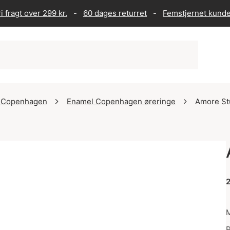
i fragt over 299 kr.
-
60 dages returret
-
Femstjernet kund
 Copenhagen
Enamel Copenhagen øreringe
Amore St
2
P