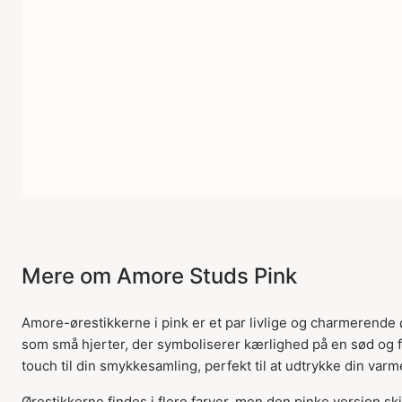
Mere om Amore Studs Pink
Amore-ørestikkerne i pink er et par livlige og charmerende ør
som små hjerter, der symboliserer kærlighed på en sød og fa
touch til din smykkesamling, perfekt til at udtrykke din varm
Ørestikkerne findes i flere farver, men den pinke version ski