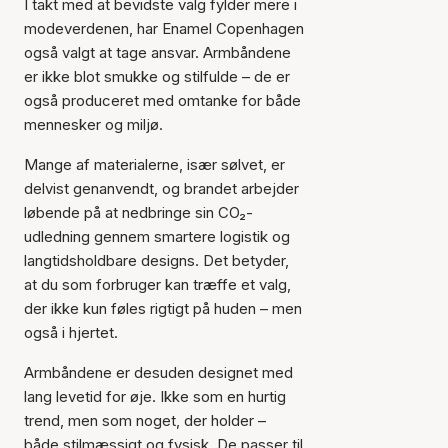
I takt med at bevidste valg fylder mere i
modeverdenen, har Enamel Copenhagen
også valgt at tage ansvar. Armbåndene
er ikke blot smukke og stilfulde – de er
også produceret med omtanke for både
mennesker og miljø.
Mange af materialerne, især sølvet, er
delvist genanvendt, og brandet arbejder
løbende på at nedbringe sin CO₂-
udledning gennem smartere logistik og
langtidsholdbare designs. Det betyder,
at du som forbruger kan træffe et valg,
der ikke kun føles rigtigt på huden – men
også i hjertet.
Armbåndene er desuden designet med
lang levetid for øje. Ikke som en hurtig
trend, men som noget, der holder –
både stilmæssigt og fysisk. De passer til