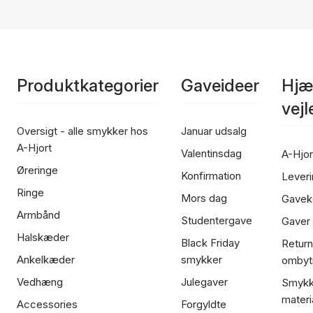
Produktkategorier
Gaveideer
Hjæ
vej
Oversigt - alle smykker hos
Januar udsalg
A-Hjort
Valentinsdag
A-Hjor
Øreringe
Konfirmation
Leveri
Ringe
Mors dag
Gavek
Armbånd
Studentergave
Gaver
Halskæder
Black Friday
Return
Ankelkæder
smykker
ombyt
Vedhæng
Julegaver
Smykk
materi
Accessories
Forgyldte