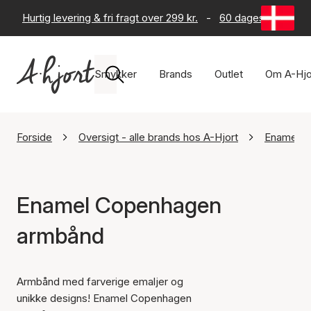
Hurtig levering & fri fragt over 299 kr.
-
60 dages returret
Smykker
Brands
Outlet
Om A-Hjo
Forside
Oversigt - alle brands hos A-Hjort
Enamel C
Enamel Copenhagen
armbånd
Armbånd med farverige emaljer og
unikke designs! Enamel Copenhagen