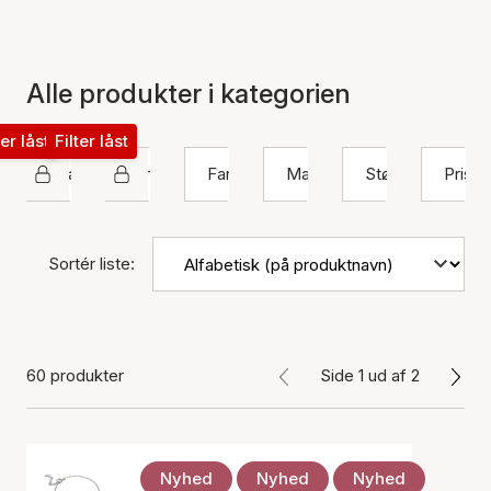
Alle produkter i kategorien
ter låst
Filter låst
Enamel Copenhagen
Armbånd
Farve
Materiale
Størrelse
Pris
Sortér liste:
60 produkter
Side 1 ud af 2
Nyhed
Nyhed
Nyhed