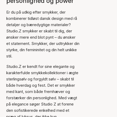
personlighed og power
Er du på udkig efter smykker, der
kombinerer tidløst dansk design med rå
detaljer og bæredygtige materialer?
Studio.Z smykker er skabt til dig, der
ønsker mere end blot pynt – du ønsker
et statement. Smykker, der udtrykker din
styrke, din femininitet og din helt unikke
stil.
Studio.Z er kendt for sine elegante og
karakterfulde smykkekollektioner i ægte
sterlingsølv og forgyldt sølv – skabt til
både hverdag og fest. Det er smykker
med kant, som både fremhæver og
forstærker din personlighed. Med vægt
på elegance søger Studio Z at forene
den sofistikerede enkelhed med et
præg af luksus, der ikke kun