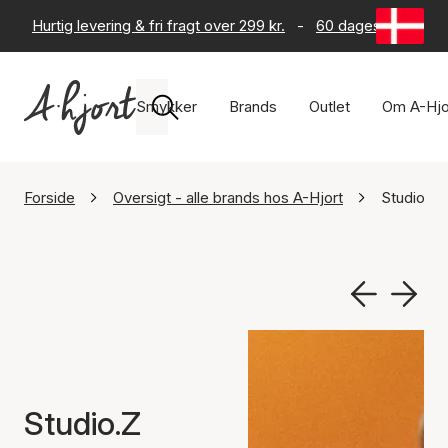
Hurtig levering & fri fragt over 299 kr.
-
60 dages returret
Smykker
Brands
Outlet
Om A-Hjo
Forside
Oversigt - alle brands hos A-Hjort
Studio.Z
Studio.Z