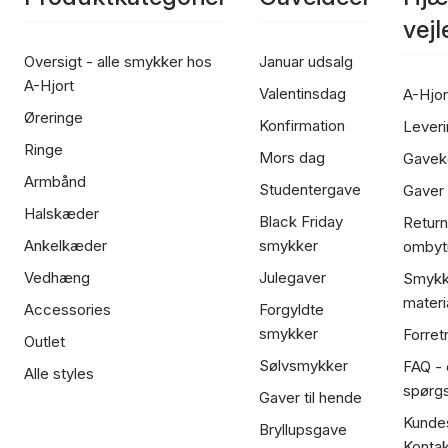
vej
Oversigt - alle smykker hos
Januar udsalg
A-Hjort
Valentinsdag
A-Hjor
Øreringe
Konfirmation
Leveri
Ringe
Mors dag
Gavek
Armbånd
Studentergave
Gaver
Halskæder
Black Friday
Return
Ankelkæder
smykker
ombyt
Vedhæng
Julegaver
Smykk
materi
Accessories
Forgyldte
smykker
Forret
Outlet
Sølvsmykker
FAQ - 
Alle styles
spørg
Gaver til hende
Kundes
Bryllupsgave
Kontak