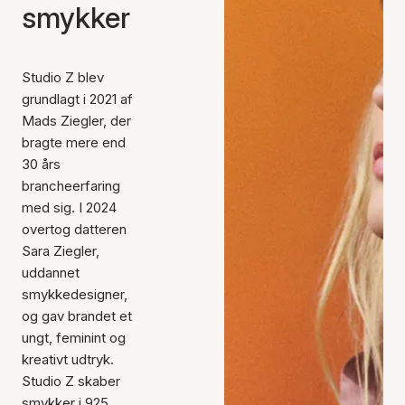
smykker
Studio Z blev
grundlagt i 2021 af
Mads Ziegler, der
bragte mere end
30 års
brancheerfaring
med sig. I 2024
overtog datteren
Sara Ziegler,
uddannet
smykkedesigner,
og gav brandet et
ungt, feminint og
kreativt udtryk.
Studio Z skaber
smykker i 925