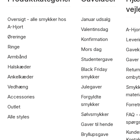
vej
Oversigt - alle smykker hos
Januar udsalg
A-Hjort
Valentinsdag
A-Hjor
Øreringe
Konfirmation
Leveri
Ringe
Mors dag
Gavek
Armbånd
Studentergave
Gaver
Halskæder
Black Friday
Return
Ankelkæder
smykker
ombyt
Vedhæng
Julegaver
Smykk
materi
Accessories
Forgyldte
smykker
Forret
Outlet
Sølvsmykker
FAQ - 
Alle styles
spørg
Gaver til hende
Kundes
Bryllupsgave
Kontak