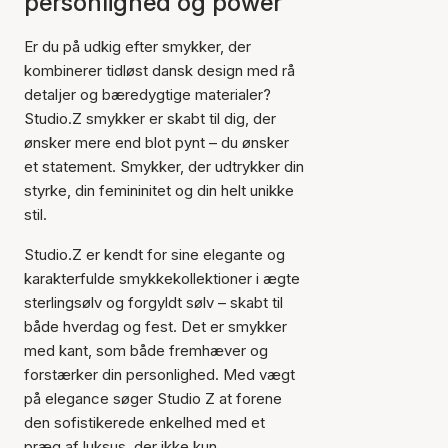
personlighed og power
Er du på udkig efter smykker, der
kombinerer tidløst dansk design med rå
detaljer og bæredygtige materialer?
Studio.Z smykker er skabt til dig, der
ønsker mere end blot pynt – du ønsker
et statement. Smykker, der udtrykker din
styrke, din femininitet og din helt unikke
stil.
Studio.Z er kendt for sine elegante og
karakterfulde smykkekollektioner i ægte
sterlingsølv og forgyldt sølv – skabt til
både hverdag og fest. Det er smykker
med kant, som både fremhæver og
forstærker din personlighed. Med vægt
på elegance søger Studio Z at forene
den sofistikerede enkelhed med et
præg af luksus, der ikke kun