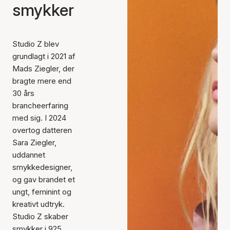
smykker
Studio Z blev
grundlagt i 2021 af
Mads Ziegler, der
bragte mere end
30 års
brancheerfaring
med sig. I 2024
overtog datteren
Sara Ziegler,
uddannet
smykkedesigner,
og gav brandet et
ungt, feminint og
kreativt udtryk.
Studio Z skaber
smykker i 925