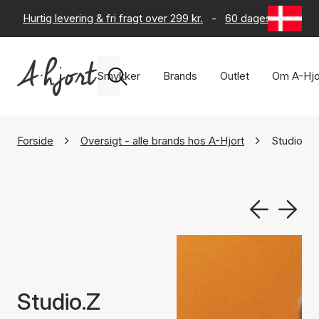
Hurtig levering & fri fragt over 299 kr.
-
60 dages returret
Smykker
Brands
Outlet
Om A-Hjo
Forside
Oversigt - alle brands hos A-Hjort
Studio.Z
Studio.Z