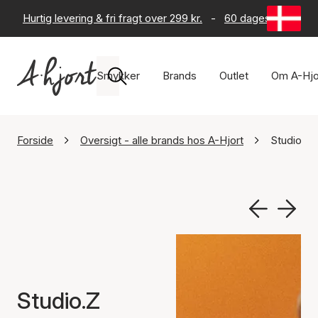
Hurtig levering & fri fragt over 299 kr.
-
60 dages returret
Smykker
Brands
Outlet
Om A-Hjo
Forside
Oversigt - alle brands hos A-Hjort
Studio.Z
Studio.Z