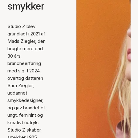
smykker
Studio Z blev
grundlagt i 2021 af
Mads Ziegler, der
bragte mere end
30 års
brancheerfaring
med sig. I 2024
overtog datteren
Sara Ziegler,
uddannet
smykkedesigner,
og gav brandet et
ungt, feminint og
kreativt udtryk.
Studio Z skaber
smykker i 925