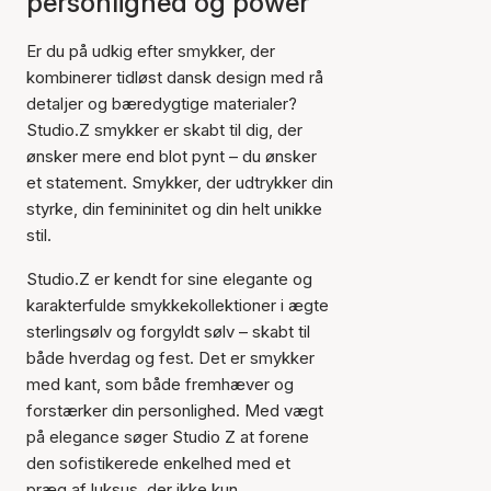
personlighed og power
Er du på udkig efter smykker, der
kombinerer tidløst dansk design med rå
detaljer og bæredygtige materialer?
Studio.Z smykker er skabt til dig, der
ønsker mere end blot pynt – du ønsker
et statement. Smykker, der udtrykker din
styrke, din femininitet og din helt unikke
stil.
Studio.Z er kendt for sine elegante og
karakterfulde smykkekollektioner i ægte
sterlingsølv og forgyldt sølv – skabt til
både hverdag og fest. Det er smykker
med kant, som både fremhæver og
forstærker din personlighed. Med vægt
på elegance søger Studio Z at forene
den sofistikerede enkelhed med et
præg af luksus, der ikke kun