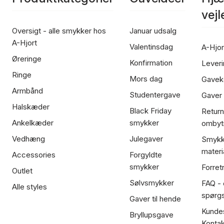
vej
Oversigt - alle smykker hos
Januar udsalg
A-Hjort
Valentinsdag
A-Hjor
Øreringe
Konfirmation
Leveri
Ringe
Mors dag
Gavek
Armbånd
Studentergave
Gaver
Halskæder
Black Friday
Return
Ankelkæder
smykker
ombyt
Vedhæng
Julegaver
Smykk
materi
Accessories
Forgyldte
smykker
Forret
Outlet
Sølvsmykker
FAQ - 
Alle styles
spørg
Gaver til hende
Kundes
Bryllupsgave
Kontak