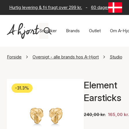
Hurtig levering & fri fragt over 299 kr.
-
60 dages returret
Smykker
Brands
Outlet
Om A-Hjo
Forside
Oversigt - alle brands hos A-Hjort
Studio.Z
Element
-31.3%
Earsticks
240,00 kr.
165,00 kr.