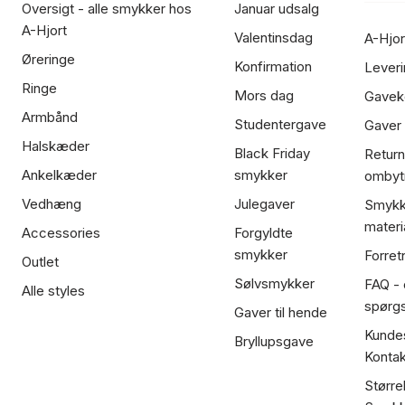
Oversigt - alle smykker hos
Januar udsalg
A-Hjort
Valentinsdag
A-Hjor
Øreringe
Konfirmation
Leveri
Ringe
Mors dag
Gavek
Armbånd
Studentergave
Gaver
Halskæder
Black Friday
Return
Ankelkæder
smykker
ombyt
Vedhæng
Julegaver
Smykk
materi
Accessories
Forgyldte
smykker
Forret
Outlet
Sølvsmykker
FAQ - 
Alle styles
spørg
Gaver til hende
Kundes
Bryllupsgave
Kontak
Større