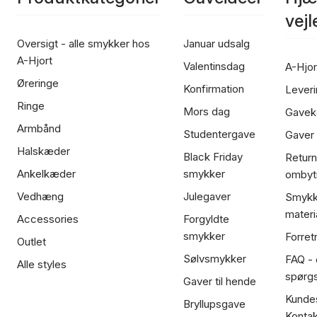
vej
Oversigt - alle smykker hos
Januar udsalg
A-Hjort
Valentinsdag
A-Hjor
Øreringe
Konfirmation
Leveri
Ringe
Mors dag
Gavek
Armbånd
Studentergave
Gaver
Halskæder
Black Friday
Return
Ankelkæder
smykker
ombyt
Vedhæng
Julegaver
Smykk
materi
Accessories
Forgyldte
smykker
Forret
Outlet
Sølvsmykker
FAQ - 
Alle styles
spørg
Gaver til hende
Kundes
Bryllupsgave
Kontak