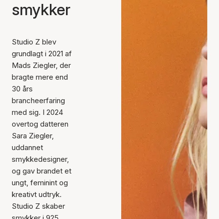
smykker
Studio Z blev
grundlagt i 2021 af
Mads Ziegler, der
bragte mere end
30 års
brancheerfaring
med sig. I 2024
overtog datteren
Sara Ziegler,
uddannet
smykkedesigner,
og gav brandet et
ungt, feminint og
kreativt udtryk.
Studio Z skaber
smykker i 925