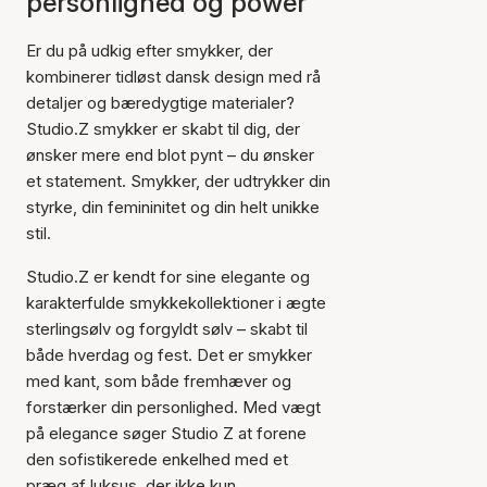
personlighed og power
Er du på udkig efter smykker, der
kombinerer tidløst dansk design med rå
detaljer og bæredygtige materialer?
Studio.Z smykker er skabt til dig, der
ønsker mere end blot pynt – du ønsker
et statement. Smykker, der udtrykker din
styrke, din femininitet og din helt unikke
stil.
Studio.Z er kendt for sine elegante og
karakterfulde smykkekollektioner i ægte
sterlingsølv og forgyldt sølv – skabt til
både hverdag og fest. Det er smykker
med kant, som både fremhæver og
forstærker din personlighed. Med vægt
på elegance søger Studio Z at forene
den sofistikerede enkelhed med et
præg af luksus, der ikke kun