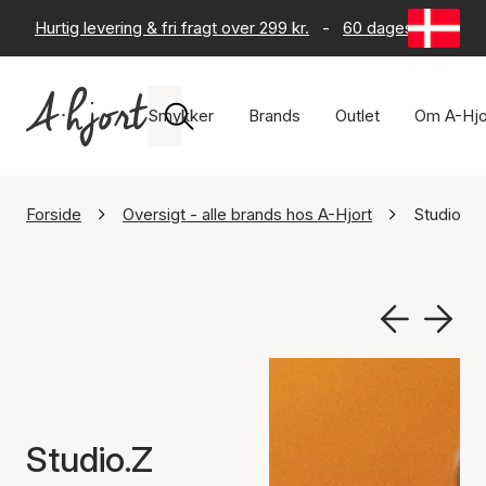
Hurtig levering & fri fragt over 299 kr.
-
60 dages returret
Smykker
Brands
Outlet
Om A-Hjo
Forside
Oversigt - alle brands hos A-Hjort
Studio.Z
Studio.Z