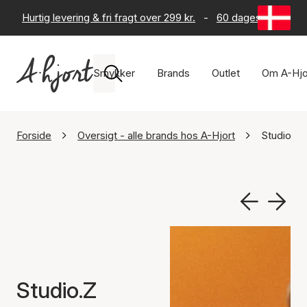
Hurtig levering & fri fragt over 299 kr.
-
60 dages returret
Smykker
Brands
Outlet
Om A-Hjo
Forside
Oversigt - alle brands hos A-Hjort
Studio.Z
Studio.Z