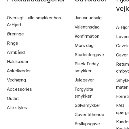
vej
Oversigt - alle smykker hos
Januar udsalg
A-Hjort
Valentinsdag
A-Hjor
Øreringe
Konfirmation
Leveri
Ringe
Mors dag
Gavek
Armbånd
Studentergave
Gaver
Halskæder
Black Friday
Return
Ankelkæder
smykker
ombyt
Vedhæng
Julegaver
Smykk
materi
Accessories
Forgyldte
smykker
Forret
Outlet
Sølvsmykker
FAQ - 
Alle styles
spørg
Gaver til hende
Kundes
Bryllupsgave
Kontak