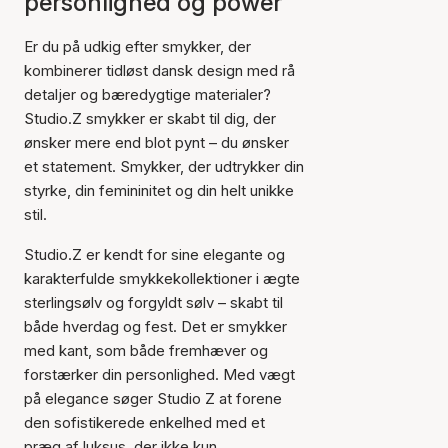
personlighed og power
Er du på udkig efter smykker, der
kombinerer tidløst dansk design med rå
detaljer og bæredygtige materialer?
Studio.Z smykker er skabt til dig, der
ønsker mere end blot pynt – du ønsker
et statement. Smykker, der udtrykker din
styrke, din femininitet og din helt unikke
stil.
Studio.Z er kendt for sine elegante og
karakterfulde smykkekollektioner i ægte
sterlingsølv og forgyldt sølv – skabt til
både hverdag og fest. Det er smykker
med kant, som både fremhæver og
forstærker din personlighed. Med vægt
på elegance søger Studio Z at forene
den sofistikerede enkelhed med et
præg af luksus, der ikke kun