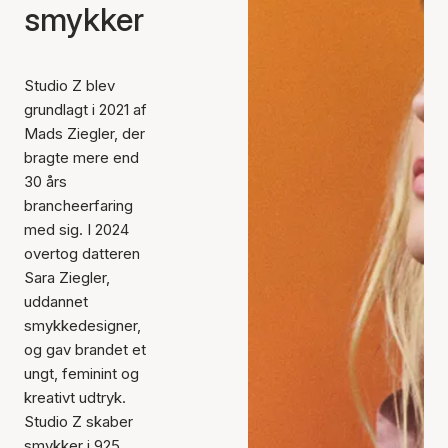
smykker
Studio Z blev
grundlagt i 2021 af
Mads Ziegler, der
bragte mere end
30 års
brancheerfaring
med sig. I 2024
overtog datteren
Sara Ziegler,
uddannet
smykkedesigner,
og gav brandet et
ungt, feminint og
kreativt udtryk.
Studio Z skaber
smykker i 925