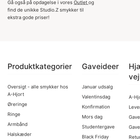
Gå også på opdagelse i vores
Outlet
og
find de unikke Studio.Z smykker til
ekstra gode priser!
Produktkategorier
Gaveideer
Hj
vej
Oversigt - alle smykker hos
Januar udsalg
A-Hjort
Valentinsdag
A-Hj
Øreringe
Konfirmation
Leve
Ringe
Mors dag
Gave
Armbånd
Studentergave
Gave
Halskæder
Black Friday
Retu