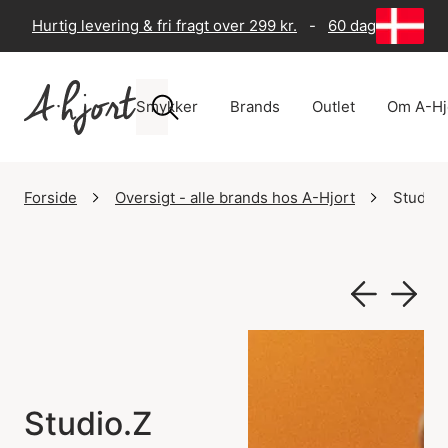
Hurtig levering & fri fragt over 299 kr.
-
60 dages returre
Smykker
Brands
Outlet
Om A-Hj
Forside
Oversigt - alle brands hos A-Hjort
Studio.
Studio.Z