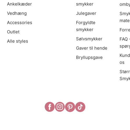
Ankelkæder
smykker
omby
Vedhæng
Julegaver
Smyk
mater
Accessories
Forgyldte
smykker
Forr
Outlet
Sølvsmykker
FAQ -
Alle styles
spør
Gaver til hende
Kund
Bryllupsgave
os
Stør
Smyk