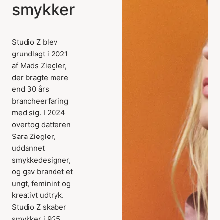
smykker
Studio Z blev
grundlagt i 2021
af Mads Ziegler,
der bragte mere
end 30 års
brancheerfaring
med sig. I 2024
overtog datteren
Sara Ziegler,
uddannet
smykkedesigner,
og gav brandet et
ungt, feminint og
kreativt udtryk.
Studio Z skaber
smykker i 925