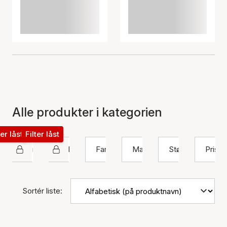
Alle produkter i kategorien
ter låst
Filter låst
Pernille Corydon
Ankelkæde
Farve
Materiale
Størrelse
Pris
Sortér liste: