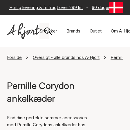
Hurtig levering & fri fragt over 299 kr.
-
60 dages returret
Smykker
Brands
Outlet
Om A-Hjo
Forside
Oversigt - alle brands hos A-Hjort
Pernille 
Pernille Corydon
ankelkæder
Find dine perfekte sommer accessories
med Pernille Corydons ankelkæder hos