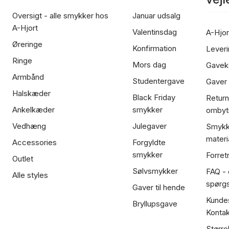
Oversigt - alle smykker hos
Januar udsalg
A-Hjort
Valentinsdag
A-Hjor
Øreringe
Konfirmation
Leveri
Ringe
Mors dag
Gavek
Armbånd
Studentergave
Gaver
Halskæder
Black Friday
Return
Ankelkæder
smykker
ombyt
Vedhæng
Julegaver
Smykk
materi
Accessories
Forgyldte
smykker
Forret
Outlet
Sølvsmykker
FAQ - 
Alle styles
spørg
Gaver til hende
Kundes
Bryllupsgave
Kontak
Større