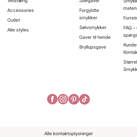
Vedhæng
Julegaver
Smykk
materi
Accessories
Forgyldte
smykker
Forret
Outlet
Sølvsmykker
FAQ - 
Alle styles
spørg
Gaver til hende
Kundes
Bryllupsgave
Kontak
Større
Smykk
Alle kontaktoplysninger