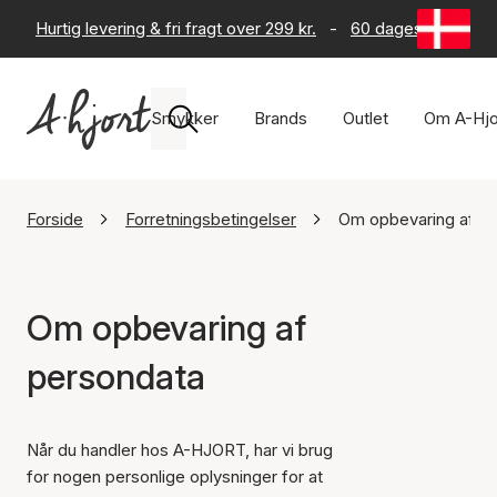
Hurtig levering & fri fragt over 299 kr.
-
60 dages returret
Smykker
Brands
Outlet
Om A-Hjo
Forside
Forretningsbetingelser
Om opbevaring af p
Om opbevaring af
persondata
Når du handler hos A-HJORT, har vi brug
for nogen personlige oplysninger for at