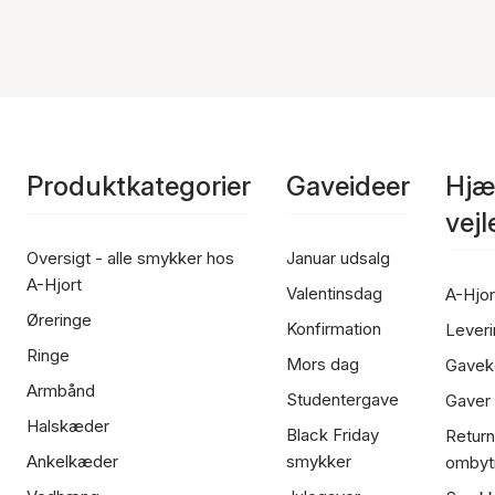
Produktkategorier
Gaveideer
Hjæ
vej
Oversigt - alle smykker hos
Januar udsalg
A-Hjort
Valentinsdag
A-Hjor
Øreringe
Konfirmation
Leveri
Ringe
Mors dag
Gavek
Armbånd
Studentergave
Gaver
Halskæder
Black Friday
Return
Ankelkæder
smykker
ombyt