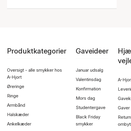
Produktkategorier
Gaveideer
Hjæ
vej
Oversigt - alle smykker hos
Januar udsalg
A-Hjort
Valentinsdag
A-Hjor
Øreringe
Konfirmation
Leveri
Ringe
Mors dag
Gavek
Armbånd
Studentergave
Gaver
Halskæder
Black Friday
Return
Ankelkæder
smykker
ombyt