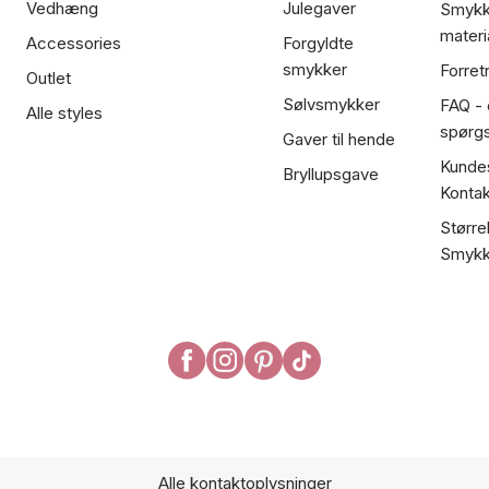
Vedhæng
Julegaver
Smykk
materi
Accessories
Forgyldte
smykker
Forret
Outlet
Sølvsmykker
FAQ - 
Alle styles
spørg
Gaver til hende
Kundes
Bryllupsgave
Kontak
Større
Smykk
Alle kontaktoplysninger