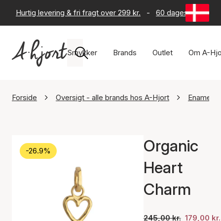
Hurtig levering & fri fragt over 299 kr.
-
60 dages returret
Smykker
Brands
Outlet
Om A-Hjo
Forside
Oversigt - alle brands hos A-Hjort
Enamel C
Organic
-26.9%
Heart
Charm
245,00 kr.
179,00 kr.