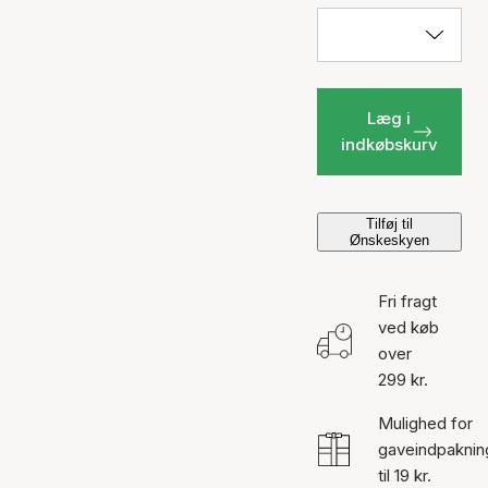
Læg i
indkøbskurv
Tilføj til
Ønskeskyen
Fri fragt
ved køb
over
299 kr.
Mulighed for
gaveindpaknin
til 19 kr.