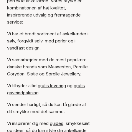
perfekte ankelkæde. Vores styrke er
kombinationen af høj kvalitet,
inspirerende udvalg og fremragende
service:
Vi har et bredt sortiment af ankelkæder i
sølv, forgyldt sølv, med perler og i
vandfast design.
Vi samarbejder med de mest populære
danske brands som
Maanesten
,
Pernille
Corydon
,
Sistie
og
Sorelle Jewellery
.
Vi tilbyder altid
gratis levering
og
gratis
gaveindpakning
.
Vi sender hurtigt, så du kan få glæde af
dit smykke med det samme.
Vi inspirerer dig med
guides
, smykkesæt
og
idéer
, så du kan style din ankelkæde