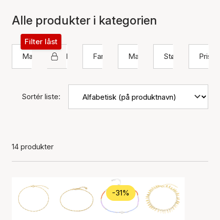
Alle produkter i kategorien
Filter låst
Mærke
Ankelkæde
Farve
Materiale
Størrelse
Pris
Sortér liste:
14 produkter
-31%