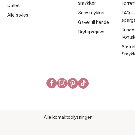
smykker
Forret
Outlet
Sølvsmykker
FAQ - 
Alle styles
spørg
Gaver til hende
Kundes
Bryllupsgave
Kontak
Større
Smykk
Alle kontaktoplysninger