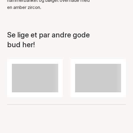
hammerbanket og bølget overflade med
en amber zircon.
Se lige et par andre gode
bud her!
Varen er tilføjet til kurven