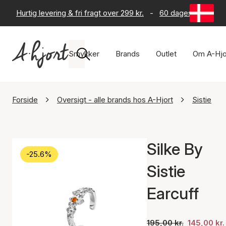
Hurtig levering & fri fragt over 299 kr.
-
60 dages returret
Smykker
Brands
Outlet
Om A-Hjo
Forside
Oversigt - alle brands hos A-Hjort
Sistie
Silke By
-25.6%
Sistie
Earcuff
195,00 kr.
145,00 kr.