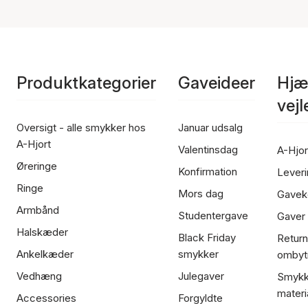
Produktkategorier
Gaveideer
Hjæ
vej
Oversigt - alle smykker hos
Januar udsalg
A-Hjort
Valentinsdag
A-Hjor
Øreringe
Konfirmation
Leveri
Ringe
Mors dag
Gavek
Armbånd
Studentergave
Gaver
Halskæder
Black Friday
Return
Ankelkæder
smykker
ombyt
Vedhæng
Julegaver
Smykk
materi
Accessories
Forgyldte