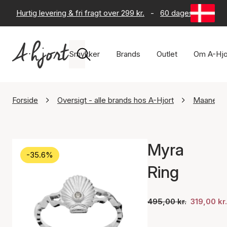
Hurtig levering & fri fragt over 299 kr.
-
60 dages returret
Smykker
Brands
Outlet
Om A-Hjo
Forside
Oversigt - alle brands hos A-Hjort
Maanest
Myra
-35.6%
Ring
495,00 kr.
319,00 kr.