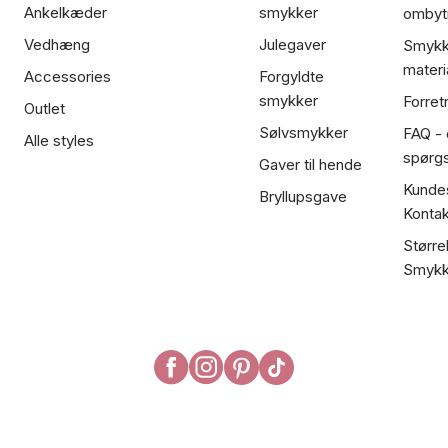
Ankelkæder
smykker
ombyt
Vedhæng
Julegaver
Smykk
materi
Accessories
Forgyldte
smykker
Forret
Outlet
Sølvsmykker
FAQ - 
Alle styles
spørg
Gaver til hende
Kundes
Bryllupsgave
Kontak
Større
Smykk