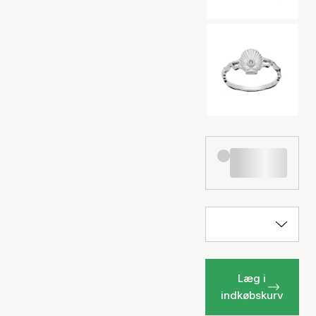
Læg i
indkøbskurv