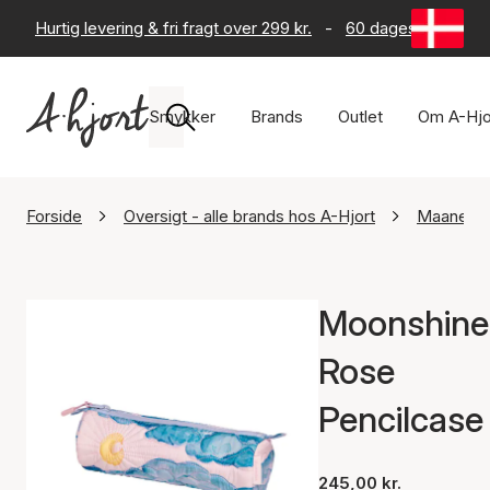
Hurtig levering & fri fragt over 299 kr.
-
60 dages returret
Smykker
Brands
Outlet
Om A-Hjo
Forside
Oversigt - alle brands hos A-Hjort
Maanest
Moonshine
Rose
Pencilcase
245,00 kr.