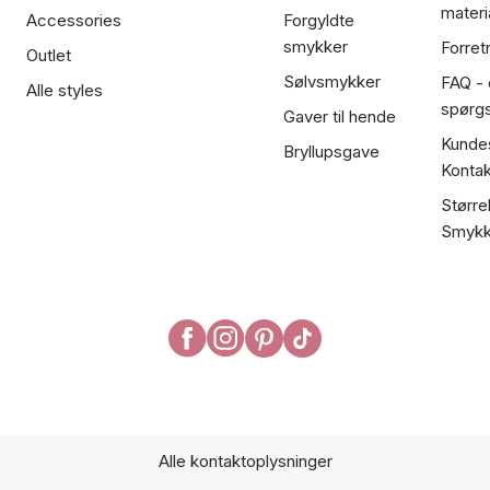
materi
Accessories
Forgyldte
smykker
Forret
Outlet
Sølvsmykker
FAQ - 
Alle styles
spørg
Gaver til hende
Kundes
Bryllupsgave
Kontak
Større
Smykk
Alle kontaktoplysninger