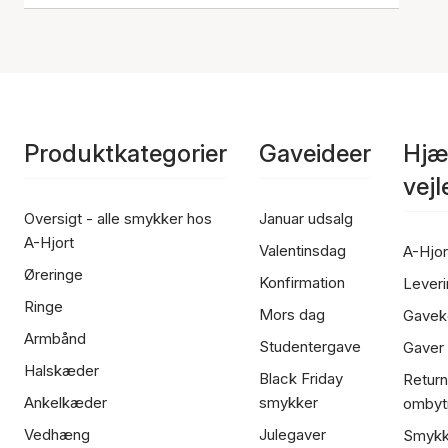
Produktkategorier
Gaveideer
Hjæ
vej
Oversigt - alle smykker hos
Januar udsalg
A-Hjort
Valentinsdag
A-Hjor
Øreringe
Konfirmation
Leveri
Ringe
Mors dag
Gavek
Armbånd
Studentergave
Gaver
Halskæder
Black Friday
Return
Ankelkæder
smykker
ombyt
Vedhæng
Julegaver
Smykk