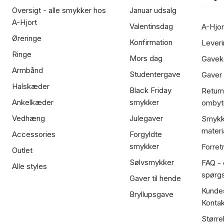
Oversigt - alle smykker hos
Januar udsalg
A-Hjort
Valentinsdag
A-Hjor
Øreringe
Konfirmation
Leveri
Ringe
Mors dag
Gavek
Armbånd
Studentergave
Gaver
Halskæder
Black Friday
Return
Ankelkæder
smykker
ombyt
Vedhæng
Julegaver
Smykk
materi
Accessories
Forgyldte
smykker
Forret
Outlet
Sølvsmykker
FAQ - 
Alle styles
spørg
Gaver til hende
Kundes
Bryllupsgave
Kontak
Større