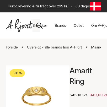
Hurtig levering & fri fragt over 299 kr.
-
60 dages returret
Smykker
Brands
Outlet
Om A-Hjo
Forside
Oversigt - alle brands hos A-Hjort
Maanest
Amarit
-36%
Ring
545,00 kr.
349,00 kr