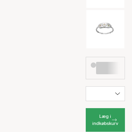
Læg i
indkøbskurv