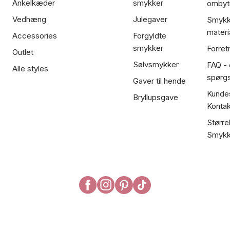
Ankelkæder
smykker
ombyt
Vedhæng
Julegaver
Smykk
materi
Accessories
Forgyldte
smykker
Forret
Outlet
Sølvsmykker
FAQ - 
Alle styles
spørg
Gaver til hende
Kundes
Bryllupsgave
Kontak
Større
Smykk