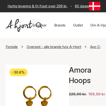
Hurtig levering & fri fragt over 299 kr.
-
60 dages returret
Smykker
Brands
Outlet
Om A-Hjo
Forside
Oversigt - alle brands hos A-Hjort
Ayo Cop
Amora
-30.6%
Hoops
229,00 kr.
159,00 kr.