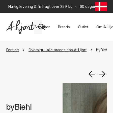
Hurtig levering & fri fragt over 299 kr.
-
60 dages returret
Smykker
Brands
Outlet
Om A-Hjo
Forside
Oversigt - alle brands hos A-Hjort
byBiehl
byBiehl