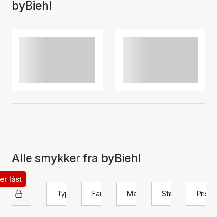
byBiehl
Alle smykker fra byBiehl
ter låst
byBiehl
Type
Farve
Materiale
Størrelse
Pris