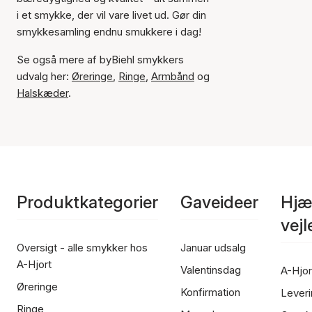
i et smykke, der vil vare livet ud. Gør din
smykkesamling endnu smukkere i dag!
Se også mere af byBiehl smykkers
udvalg her:
Øreringe
,
Ringe
,
Armbånd
og
Halskæder
.
Produktkategorier
Gaveideer
Hjæ
vej
Oversigt - alle smykker hos
Januar udsalg
A-Hjort
Valentinsdag
A-Hjor
Øreringe
Konfirmation
Leveri
Ringe