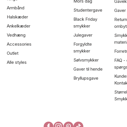
Mors dag
Gavek
Armbånd
Studentergave
Gaver
Halskæder
Black Friday
Return
Ankelkæder
smykker
ombyt
Vedhæng
Julegaver
Smykk
materi
Accessories
Forgyldte
smykker
Forret
Outlet
Sølvsmykker
FAQ - 
Alle styles
spørg
Gaver til hende
Kundes
Bryllupsgave
Kontak
Større
Smykk