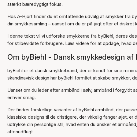
stærkt bæredygtigt fokus.
Hos A-Hjort finder du et omfattende udvalg af smykker fra byB
din smykkesamling – uanset om du er på jagt efter et diskret lo
I denne tekst vil vi udforske smykkerne fra byBiehl, deres de
for stilbevidste forbrugere. Læs videre for at opdage, hvad de
Om byBiehl - Dansk smykkedesign af h
byBiehl er et dansk smykkebrand, der er kendt for sine minimal
skandinavisk design har byBiehl formået at skabe smykker, de
Uanset om du leder efter armbånd i sølv, armbånd i forgyldt sø
enhver smag.
Der findes forskellige varianter af byBiehl armbånd, der passer 
klassiske designs til de dristigere, der virkelig fanger øjet, e
udtrykke din personlige stil, hvad enten du ønsker et armbånd, d
aftenudflugt.