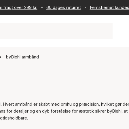
ri fragt over 299 kr.
-
60 dages returret
-
Femstjernet kundes
byBiehl armbånd
l. Hvert armbånd er skabt med omhu og præcision, hvilket gør dem
s for detaljer og en dyb forståelse for æstetik sikrer byBiehl, at
gtidsholdbare.