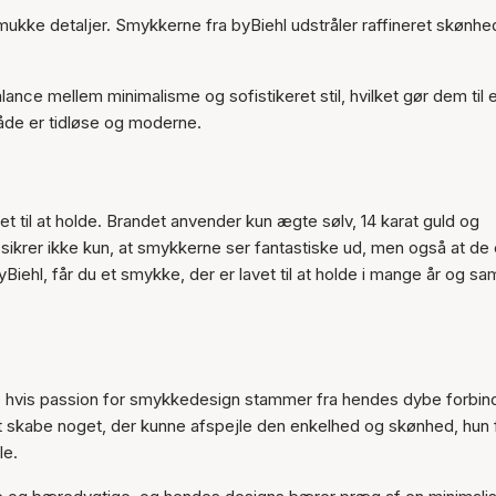
mukke detaljer. Smykkerne fra byBiehl udstråler raffineret skønhe
ance mellem minimalisme og sofistikeret stil, hvilket gør dem til 
både er tidløse og moderne.
net til at holde. Brandet anvender kun ægte sølv, 14 karat guld og
sikrer ikke kun, at smykkerne ser fantastiske ud, men også at de 
iehl, får du et smykke, der er lavet til at holde i mange år og sa
hl, hvis passion for smykkedesign stammer fra hendes dybe forbin
at skabe noget, der kunne afspejle den enkelhed og skønhed, hun 
le.