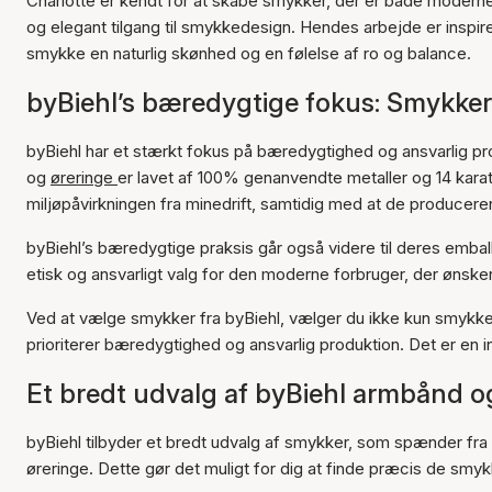
Charlotte er kendt for at skabe smykker, der er både modern
og elegant tilgang til smykkedesign. Hendes arbejde er inspirer
smykke en naturlig skønhed og en følelse af ro og balance.
byBiehl’s bæredygtige fokus: Smykker
byBiehl har et stærkt fokus på bæredygtighed og ansvarlig pr
og
øreringe
er lavet af 100% genanvendte metaller og 14 karat
miljøpåvirkningen fra minedrift, samtidig med at de producerer
byBiehl’s bæredygtige praksis går også videre til deres emballa
etisk og ansvarligt valg for den moderne forbruger, der ønsker
Ved at vælge smykker fra byBiehl, vælger du ikke kun smykker
prioriterer bæredygtighed og ansvarlig produktion. Det er en in
Et bredt udvalg af byBiehl armbånd 
byBiehl tilbyder et bredt udvalg af smykker, som spænder fra a
øreringe. Dette gør det muligt for dig at finde præcis de smykke