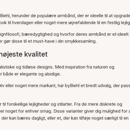
iehl, herunder de populære armbånd, der er ideelle til at opgrad
ok til hverdagen eller noget mere iøjnefaldende til en festlig lejli
signfilosofi, bæredygtighed og hvorfor deres armbånd er et ideelt 
r gør disse til et must-have i din smykkesamling.
øjeste kvalitet
istiske og tidløse designs. Med inspiration fra naturen og
r både er elegante og alsidige.
lv eller noget mere markant, har byBiehl et bredt udvalg, der passe
til forskellige lejligheder og stilarter. Fra de mere diskrete og
r der noget for enhver smag. Disse varianter giver dig mulighed for 
er kan bæres dagligt, eller et, der kan tilføje noget særligt til en