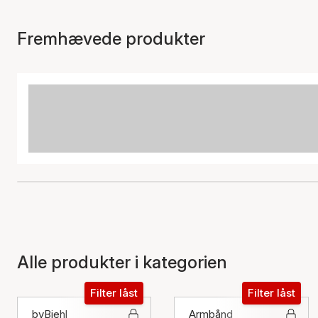
Fremhævede produkter
Alle produkter i kategorien
Filter låst
Filter låst
byBiehl
Armbånd