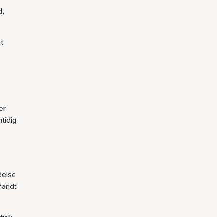
d,
et
er
mtidig
delse
fandt