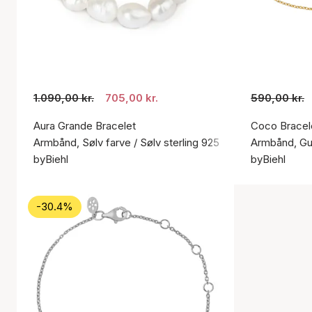
1.090,00 kr.
705,00 kr.
590,00 kr.
Aura Grande Bracelet
Coco Bracel
Armbånd, Sølv farve / Sølv sterling 925
Armbånd, Gul
byBiehl
byBiehl
-30.4%