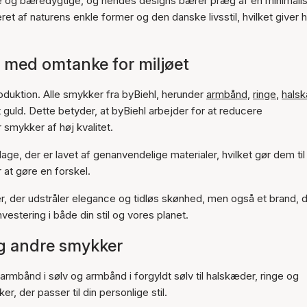
e og bæredygtige, og hendes designs bærer præg af en minimalis
et af naturens enkle former og den danske livsstil, hvilket giver 
 med omtanke for miljøet
oduktion. Alle smykker fra byBiehl, herunder
armbånd
,
ringe
,
hals
 guld. Dette betyder, at byBiehl arbejder for at reducere
 smykker af høj kvalitet.
ge, der er lavet af genanvendelige materialer, hvilket gør dem til
 at gøre en forskel.
, der udstråler elegance og tidløs skønhed, men også et brand, 
vestering i både din stil og vores planet.
og andre smykker
rmbånd i sølv og armbånd i forgyldt sølv til halskæder, ringe og
r, der passer til din personlige stil.