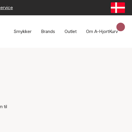
ervice
Smykker
Brands
Outlet
Om A-Hjort
Kurv
 til