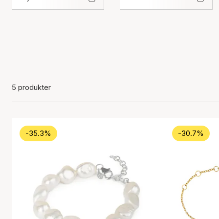
5 produkter
-35.3%
-30.7%