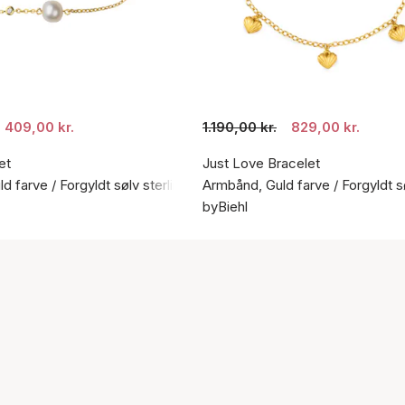
409,00 kr.
1.190,00 kr.
829,00 kr.
et
Just Love Bracelet
d farve / Forgyldt sølv sterling 925
Armbånd, Guld farve / Forgyldt s
byBiehl