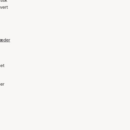
tisk
hvert
kæder
 et
der