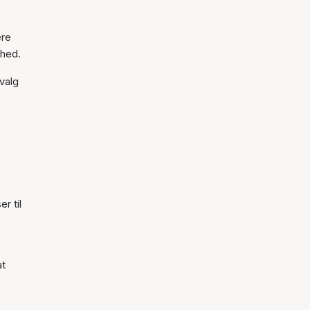
ere
ghed.
valg
r til
at