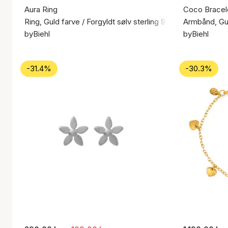
Aura Ring
Coco Bracel
Ring, Guld farve / Forgyldt sølv sterling 925
Armbånd, Gul
byBiehl
byBiehl
-31.4%
-30.3%