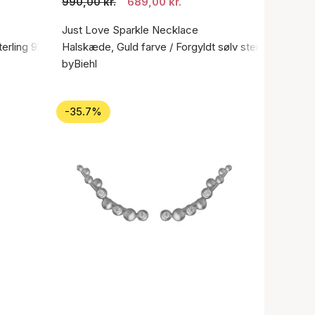
990,00 kr.
689,00 kr.
Just Love Sparkle Necklace
terling 925
Halskæde, Guld farve / Forgyldt sølv sterling 925
byBiehl
-35.7%