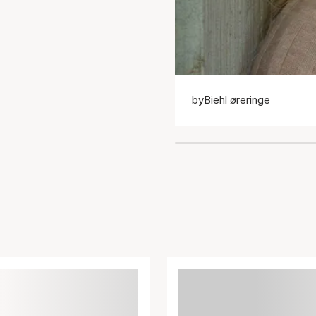
byBiehl øreringe