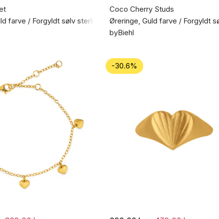
et
Coco Cherry Studs
d farve / Forgyldt sølv sterling 925
Øreringe, Guld farve / Forgyldt s
byBiehl
-30.6%