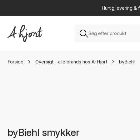
Hurtig levering & f
Forside
Oversigt - alle brands hos A-Hjort
byBiehl
byBiehl smykker