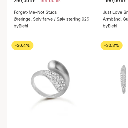
290,00 kr.
199,00 kr.
1.190,00 kr.
Forget-Me-Not Studs
Just Love Br
Øreringe, Sølv farve / Sølv sterling 925
Armbånd, Gul
byBiehl
byBiehl
-30.4%
-30.3%