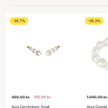
-35.7%
-35.3%
490,00 kr.
315,00 kr.
1.090,00 kr.
Aura Earclimbers Small
Aura Grande