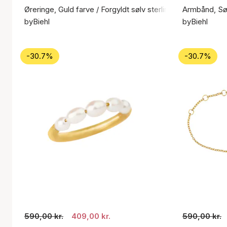
Øreringe, Guld farve / Forgyldt sølv sterling 925
Armbånd, Søl
byBiehl
byBiehl
-30.7%
-30.7%
590,00 kr.
409,00 kr.
590,00 kr.