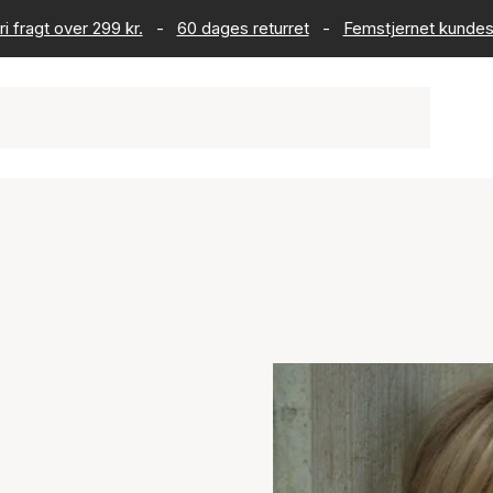
ri fragt over 299 kr.
-
60 dages returret
-
Femstjernet kundes