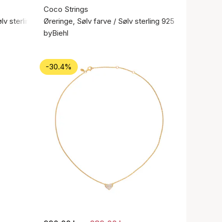
Coco Strings
ølv sterling 925
Øreringe, Sølv farve / Sølv sterling 925
byBiehl
-30.4%