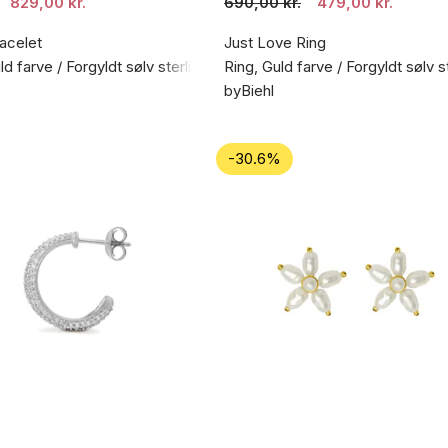
829,00 kr.
690,00 kr.
479,00 kr.
acelet
Just Love Ring
d farve / Forgyldt sølv sterling 925
Ring, Guld farve / Forgyldt sølv s
byBiehl
-30.6%