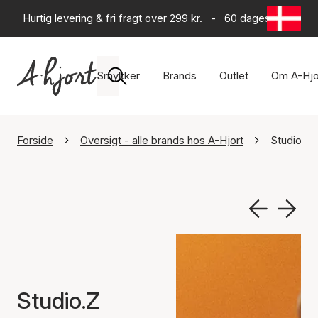
Hurtig levering & fri fragt over 299 kr.
-
60 dages returret
Smykker
Brands
Outlet
Om A-Hjo
Forside
Oversigt - alle brands hos A-Hjort
Studio.Z
Studio.Z