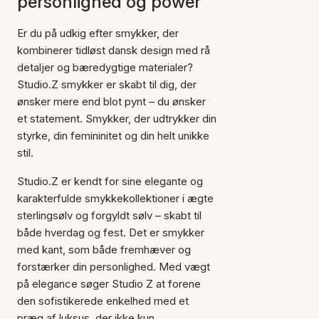
personlighed og power
Er du på udkig efter smykker, der
kombinerer tidløst dansk design med rå
detaljer og bæredygtige materialer?
Studio.Z smykker er skabt til dig, der
ønsker mere end blot pynt – du ønsker
et statement. Smykker, der udtrykker din
styrke, din femininitet og din helt unikke
stil.
Studio.Z er kendt for sine elegante og
karakterfulde smykkekollektioner i ægte
sterlingsølv og forgyldt sølv – skabt til
både hverdag og fest. Det er smykker
med kant, som både fremhæver og
forstærker din personlighed. Med vægt
på elegance søger Studio Z at forene
den sofistikerede enkelhed med et
præg af luksus, der ikke kun