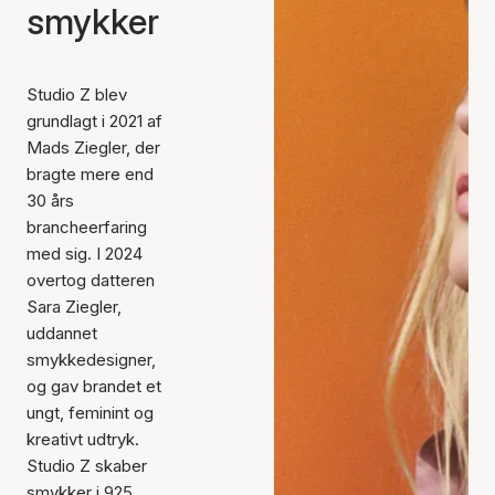
smykker
Studio Z blev
grundlagt i 2021 af
Mads Ziegler, der
bragte mere end
30 års
brancheerfaring
med sig. I 2024
overtog datteren
Sara Ziegler,
uddannet
smykkedesigner,
og gav brandet et
ungt, feminint og
kreativt udtryk.
Studio Z skaber
smykker i 925