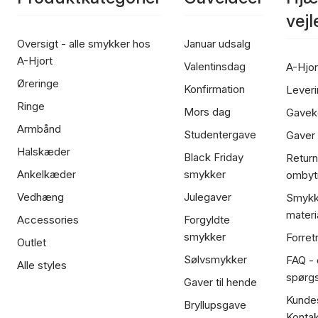
vej
Oversigt - alle smykker hos
Januar udsalg
A-Hjort
Valentinsdag
A-Hjor
Øreringe
Konfirmation
Leveri
Ringe
Mors dag
Gavek
Armbånd
Studentergave
Gaver
Halskæder
Black Friday
Return
Ankelkæder
smykker
ombyt
Vedhæng
Julegaver
Smykk
materi
Accessories
Forgyldte
smykker
Forret
Outlet
Sølvsmykker
FAQ - 
Alle styles
spørg
Gaver til hende
Kundes
Bryllupsgave
Kontak