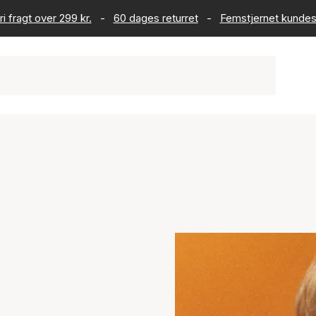
ri fragt over 299 kr.
-
60 dages returret
-
Femstjernet kundes