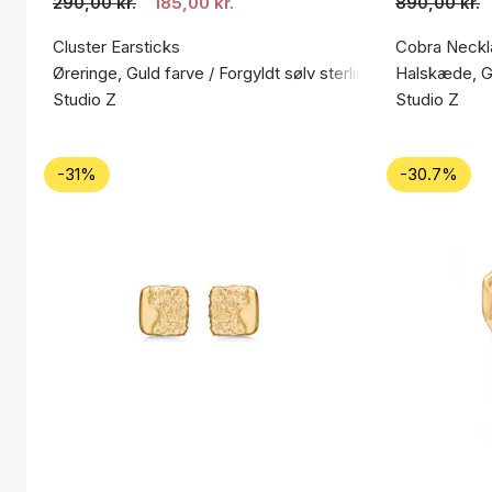
290,00 kr.
185,00 kr.
890,00 kr.
Cluster Earsticks
Cobra Neckl
Øreringe, Guld farve / Forgyldt sølv sterling 925
Halskæde, Gu
Studio Z
Studio Z
-31%
-30.7%