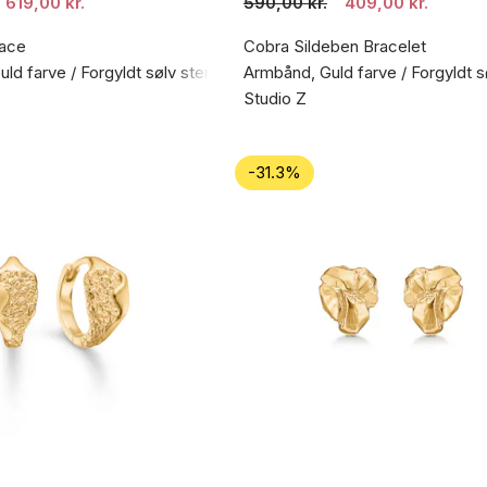
619,00 kr.
590,00 kr.
409,00 kr.
ace
Cobra Sildeben Bracelet
ld farve / Forgyldt sølv sterling 925
Armbånd, Guld farve / Forgyldt s
Studio Z
-31.3%