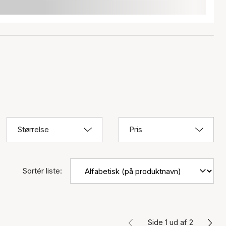
Størrelse
Pris
Sortér liste:
Side 1 ud af 2