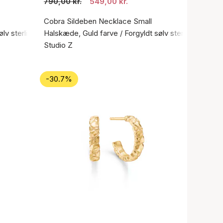
790,00 kr.
549,00 kr.
Cobra Sildeben Necklace Small
ølv sterling 925
Halskæde, Guld farve / Forgyldt sølv sterling 925
Studio Z
-30.7%