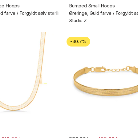
ge Hoops
Bumped Small Hoops
d farve / Forgyldt sølv sterling 925
Øreringe, Guld farve / Forgyldt s
Studio Z
-30.7%