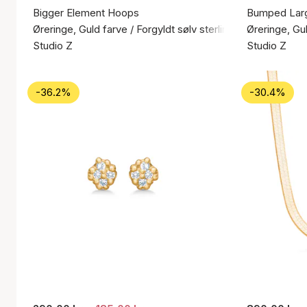
Bigger Element Hoops
Bumped Lar
Øreringe, Guld farve / Forgyldt sølv sterling 925
Øreringe, Gul
Studio Z
Studio Z
-36.2%
-30.4%