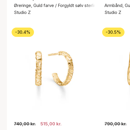
Øreringe, Guld farve / Forgyldt sølv sterling 925
Armbånd, Gul
Studio Z
Studio Z
-30.4%
-30.5%
740,00 kr.
515,00 kr.
790,00 kr.