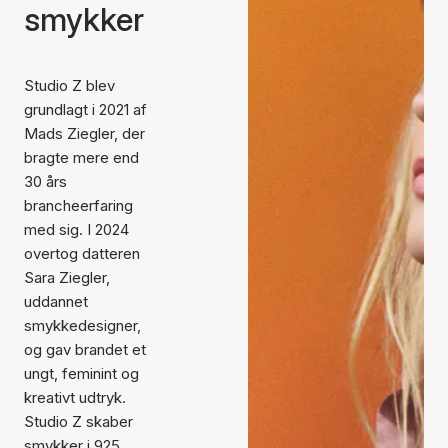
smykker
Studio Z blev
grundlagt i 2021 af
Mads Ziegler, der
bragte mere end
30 års
brancheerfaring
med sig. I 2024
overtog datteren
Sara Ziegler,
uddannet
smykkedesigner,
og gav brandet et
ungt, feminint og
kreativt udtryk.
Studio Z skaber
smykker i 925