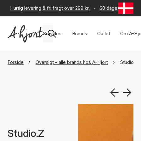
Hurtig levering & fri fragt over 299 kr.
-
60 dages returret
Smykker
Brands
Outlet
Om A-Hjo
Forside
Oversigt - alle brands hos A-Hjort
Studio.Z
Studio.Z