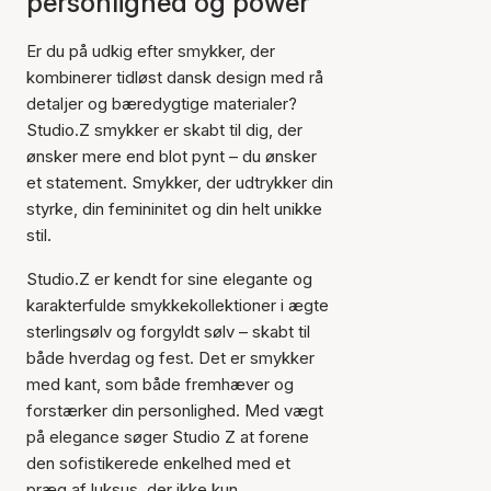
personlighed og power
Er du på udkig efter smykker, der
kombinerer tidløst dansk design med rå
detaljer og bæredygtige materialer?
Studio.Z smykker er skabt til dig, der
ønsker mere end blot pynt – du ønsker
et statement. Smykker, der udtrykker din
styrke, din femininitet og din helt unikke
stil.
Studio.Z er kendt for sine elegante og
karakterfulde smykkekollektioner i ægte
sterlingsølv og forgyldt sølv – skabt til
både hverdag og fest. Det er smykker
med kant, som både fremhæver og
forstærker din personlighed. Med vægt
på elegance søger Studio Z at forene
den sofistikerede enkelhed med et
præg af luksus, der ikke kun