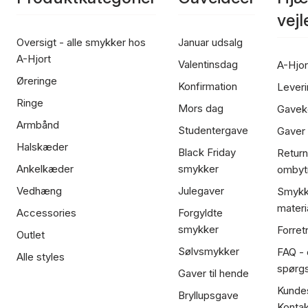
vej
Oversigt - alle smykker hos
Januar udsalg
A-Hjort
Valentinsdag
A-Hjor
Øreringe
Konfirmation
Leveri
Ringe
Mors dag
Gavek
Armbånd
Studentergave
Gaver
Halskæder
Black Friday
Return
Ankelkæder
smykker
ombyt
Vedhæng
Julegaver
Smykk
materi
Accessories
Forgyldte
smykker
Forret
Outlet
Sølvsmykker
FAQ - 
Alle styles
spørg
Gaver til hende
Kundes
Bryllupsgave
Kontak