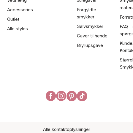
Vedhæng
Julegaver
Smykk
materi
Accessories
Forgyldte
smykker
Forret
Outlet
Sølvsmykker
FAQ - 
Alle styles
spørg
Gaver til hende
Kundes
Bryllupsgave
Kontak
Større
Smykk
Alle kontaktoplysninger