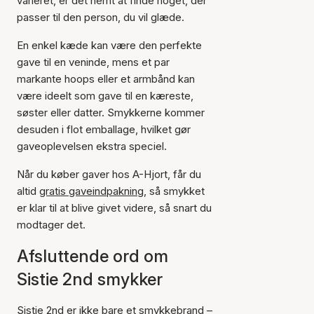
varieret, er det nemt at finde noget, der
passer til den person, du vil glæde.
En enkel kæde kan være den perfekte
gave til en veninde, mens et par
markante hoops eller et armbånd kan
være ideelt som gave til en kæreste,
søster eller datter. Smykkerne kommer
desuden i flot emballage, hvilket gør
gaveoplevelsen ekstra speciel.
Når du køber gaver hos A-Hjort, får du
altid
gratis gaveindpakning
, så smykket
er klar til at blive givet videre, så snart du
modtager det.
Afsluttende ord om
Sistie 2nd smykker
Sistie 2nd er ikke bare et smykkebrand –