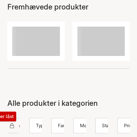
Fremhævede produkter
Alle produkter i kategorien
ter låst
Sistie 2nd
Type
Farve
Materiale
Størrelse
Pris