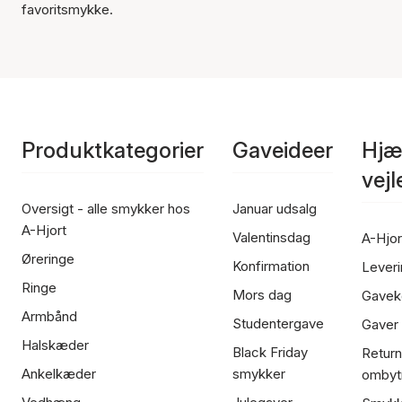
favoritsmykke.
Produktkategorier
Gaveideer
Hjæ
vej
Oversigt - alle smykker hos
Januar udsalg
A-Hjort
Valentinsdag
A-Hjor
Øreringe
Konfirmation
Leveri
Ringe
Mors dag
Gavek
Armbånd
Studentergave
Gaver
Halskæder
Black Friday
Return
Ankelkæder
smykker
ombyt