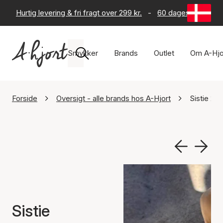
Hurtig levering & fri fragt over 299 kr.
-
60 dages returret
Smykker
Brands
Outlet
Om A-Hjo
Forside
Oversigt - alle brands hos A-Hjort
Sistie 2nd
Sistie