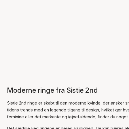
Moderne ringe fra Sistie 2nd
Sistie 2nd ringe er skabt til den moderne kvinde, der ønsker s
tidens trends med en legende tilgang til design, hvilket gør hver 
feminine eller det markante og iøjnefaldende, finder du noget i 
Det særlige ved ringene er deres alsidighed. De kan bæres ale