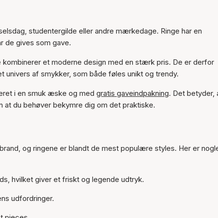
fødselsdag, studentergilde eller andre mærkedage. Ringe har en
år de gives som gave.
 de kombinerer et moderne design med en stærk pris. De er derfor
et univers af smykker, som både føles unikt og trendy.
everet i en smuk æske og med
gratis gaveindpakning
. Det betyder, 
en at du behøver bekymre dig om det praktiske.
t brand, og ringene er blandt de mest populære styles. Her er nogl
, hvilket giver et friskt og legende udtryk.
gens udfordringer.
t pieces.