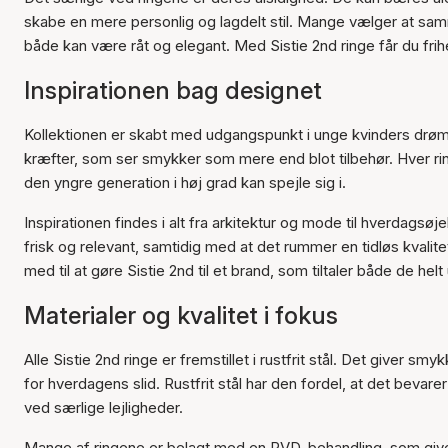
skabe en mere personlig og lagdelt stil. Mange vælger at sam
både kan være råt og elegant. Med Sistie 2nd ringe får du frih
Inspirationen bag designet
Kollektionen er skabt med udgangspunkt i unge kvinders drømm
kræfter, som ser smykker som mere end blot tilbehør. Hver ring
den yngre generation i høj grad kan spejle sig i.
Inspirationen findes i alt fra arkitektur og mode til hverdags
frisk og relevant, samtidig med at det rummer en tidløs kvalite
med til at gøre Sistie 2nd til et brand, som tiltaler både de 
Materialer og kvalitet i fokus
Alle Sistie 2nd ringe er fremstillet i rustfrit stål. Det give
for hverdagens slid. Rustfrit stål har den fordel, at det bevar
ved særlige lejligheder.
Mange af ringene er belagt med en PVD-behandling, som giver e