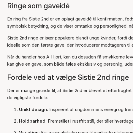
Ringe som gaveidé
En ring fra Sistie 2nd er en oplagt gaveidé til konfirmation, 
symbolsk betydning, og de viser omtanke og personlighed, n
Sistie 2nd ringe er især populære blandt unge kvinder, fordi
ideelle som den første gave, der introducerer modtageren til 
Når du handler hos A-Hjort, kan du desuden få smykkerne l
kan give en gave, som både føles eksklusiv og personlig, ud
Fordele ved at vælge Sistie 2nd ringe
Der er mange grunde til, at Sistie 2nd er blevet et eftertragte
de vigtigste fordele:
Unikt design:
Inspireret af ungdommens energi og trends
Holdbarhed:
Fremstillet i rustfrit stål, der tåler hverda
Variation:
Fra minimalistiske ringe til markante statemen