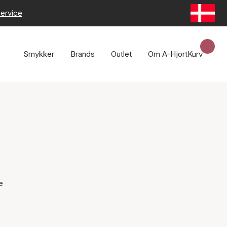
ervice
Smykker
Brands
Outlet
Om A-Hjort
Kurv
e