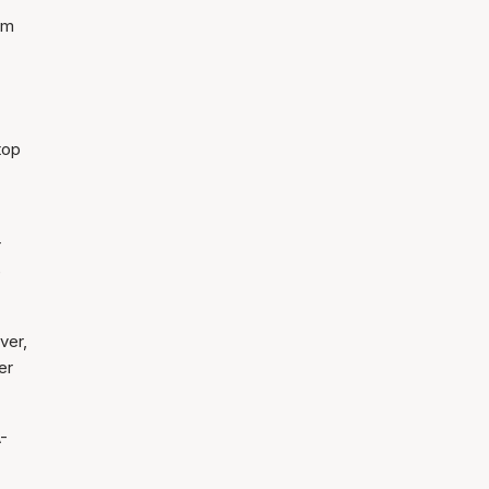
om
top
r
e
ver,
er
-