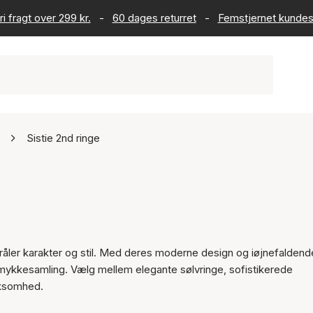
ri fragt over 299 kr.
-
60 dages returret
-
Femstjernet kundes
Sistie 2nd ringe
tråler karakter og stil. Med deres moderne design og iøjnefaldend
r smykkesamling. Vælg mellem elegante sølvringe, sofistikerede
rksomhed.