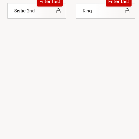
Filter låst
Filter låst
Sistie 2nd
Ring