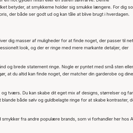
vilket betyder, at smykkerne holder sig smukke længere. For dig s
 pris, der både ser godt ud og kan tåle at blive brugt i hverdagen.
iver dig masser af muligheder for at finde noget, der passer til ne
rofessionelt look, og der er ringe med mere markante detaljer, der
ånd og brede statement ringe. Nogle er pyntet med små sten elle
ør, at du altid kan finde noget, der matcher din garderobe og din
s og tværs. Du kan skabe dit eget mix af designs, størrelser og far
 blande både sølv og guldbelagte ringe for at skabe kontraster, d
d smykker fra andre populære brands, som vi forhandler her hos A