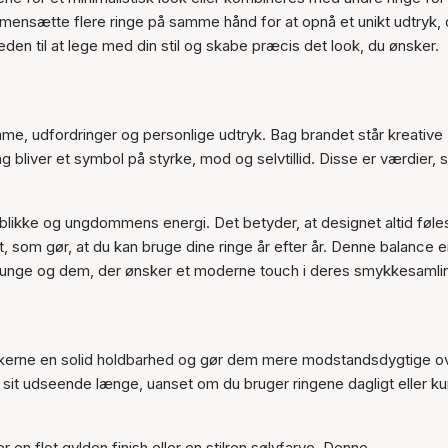
mensætte flere ringe på samme hånd for at opnå et unikt udtryk, 
eden til at lege med din stil og skabe præcis det look, du ønsker.
e, udfordringer og personlige udtryk. Bag brandet står kreative
 bliver et symbol på styrke, mod og selvtillid. Disse er værdier,
øjeblikke og ungdommens energi. Det betyder, at designet altid føle
t, som gør, at du kan bruge dine ringe år efter år. Denne balance e
helt unge og dem, der ønsker et moderne touch i deres smykkesamli
r smykkerne en solid holdbarhed og gør dem mere modstandsdygtige o
er sit udseende længe, uanset om du bruger ringene dagligt eller k
n flot gylden finish eller en stilren sølvfarve. Denne