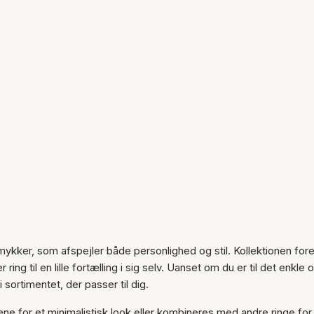
mykker, som afspejler både personlighed og stil. Kollektionen for
ring til en lille fortælling i sig selv. Uanset om du er til det enkle 
sortimentet, der passer til dig.
ne for et minimalistisk look eller kombineres med andre ringe for