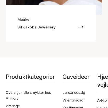
Mærke
Sif Jakobs Jewellery
Produktkategorier
Gaveideer
Hjæ
vej
Oversigt - alle smykker hos
Januar udsalg
A-Hjort
Valentinsdag
A-Hjor
Øreringe
Konfirmation