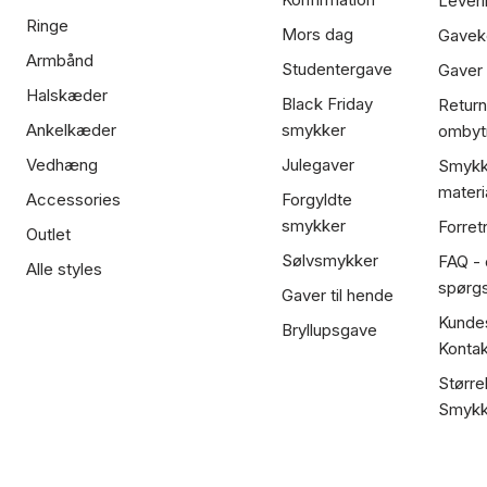
Leveri
Ringe
Mors dag
Gavek
Armbånd
Studentergave
Gaver
Halskæder
Black Friday
Return
Ankelkæder
smykker
ombyt
Vedhæng
Julegaver
Smykk
materi
Accessories
Forgyldte
smykker
Forret
Outlet
Sølvsmykker
FAQ - 
Alle styles
spørg
Gaver til hende
Kundes
Bryllupsgave
Kontak
Større
Smykk