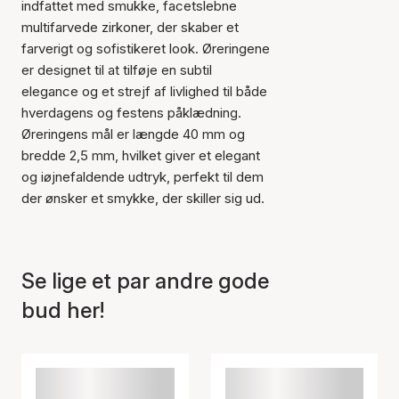
indfattet med smukke, facetslebne
multifarvede zirkoner, der skaber et
farverigt og sofistikeret look. Øreringene
er designet til at tilføje en subtil
elegance og et strejf af livlighed til både
Varen er tilføjet til kurven
hverdagens og festens påklædning.
Øreringens mål er længde 40 mm og
bredde 2,5 mm, hvilket giver et elegant
og iøjnefaldende udtryk, perfekt til dem
der ønsker et smykke, der skiller sig ud.
Se lige et par andre gode
bud her!