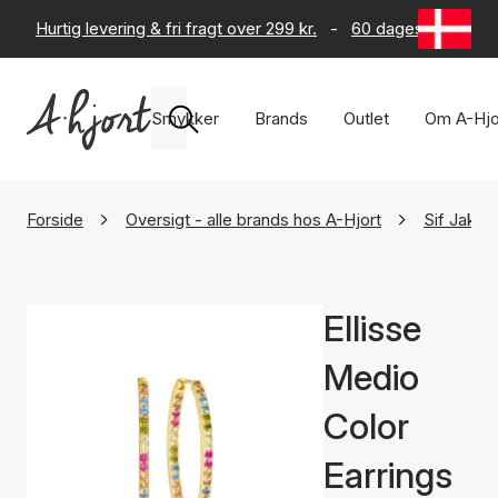
Hurtig levering & fri fragt over 299 kr.
-
60 dages returret
Smykker
Brands
Outlet
Om A-Hjo
Forside
Oversigt - alle brands hos A-Hjort
Sif Jakob
Ellisse
Medio
Color
Earrings