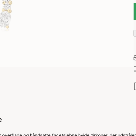
e
Varen er tilføjet til kurven
overflade og håndsatte facetslebne hvide zirkoner, der udstråler