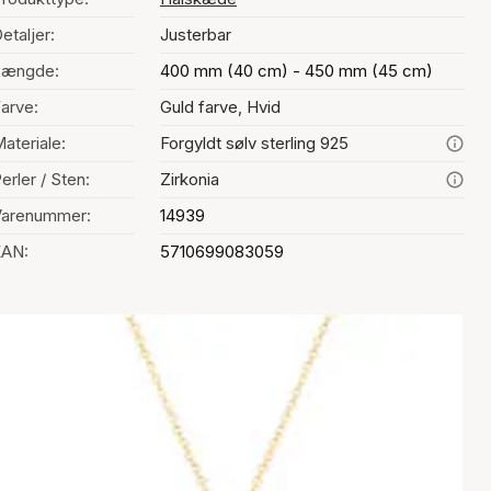
etaljer:
Justerbar
Længde:
400 mm (40 cm) - 450 mm (45 cm)
arve:
Guld farve, Hvid
ateriale:
Forgyldt sølv sterling 925
erler / Sten:
Zirkonia
Varenummer:
14939
EAN:
5710699083059
alg af farve