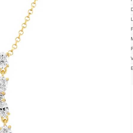
D
F
M
P
V