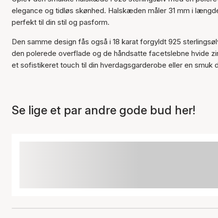
elegance og tidløs skønhed. Halskæden måler 31 mm i længden
perfekt til din stil og pasform.
Den samme design fås også i 18 karat forgyldt 925 sterlings
den polerede overflade og de håndsatte facetslebne hvide zir
et sofistikeret touch til din hverdagsgarderobe eller en smuk d
Se lige et par andre gode bud her!