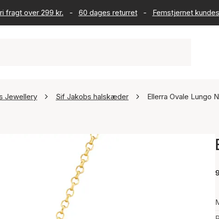
ri fragt over 299 kr.
-
60 dages returret
-
Femstjernet kundes
s Jewellery
Sif Jakobs halskæder
Ellerra Ovale Lungo 
9
P