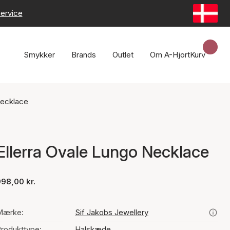
ervice
Smykker
Brands
Outlet
Om A-Hjort
Kurv
Necklace
Ellerra Ovale Lungo Necklace
98,00 kr.
Mærke:
Sif Jakobs Jewellery
rodukttype:
Halskæde