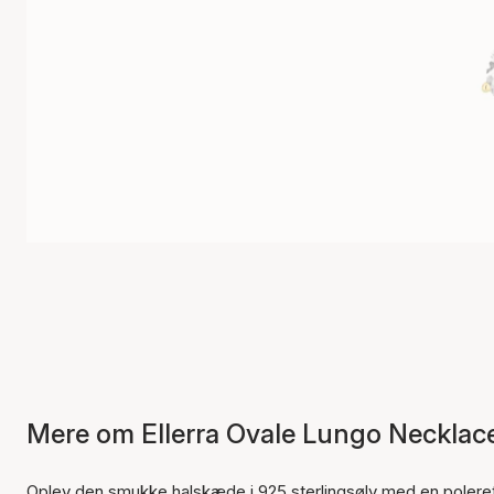
Mere om Ellerra Ovale Lungo Necklac
Oplev den smukke halskæde i 925 sterlingsølv med en poleret 