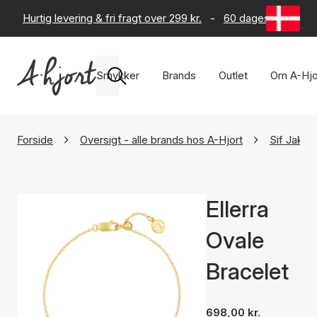
Hurtig levering & fri fragt over 299 kr.
-
60 dages returret
Smykker
Brands
Outlet
Om A-Hjo
Forside
Oversigt - alle brands hos A-Hjort
Sif Jakob
Ellerra
Ovale
Bracelet
698,00 kr.