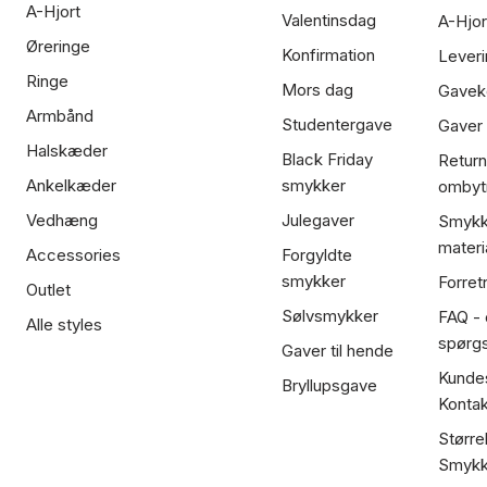
A-Hjort
Valentinsdag
A-Hjor
Øreringe
Konfirmation
Leveri
Ringe
Mors dag
Gavek
Armbånd
Studentergave
Gaver
Halskæder
Black Friday
Return
Ankelkæder
smykker
ombyt
Vedhæng
Julegaver
Smykk
materi
Accessories
Forgyldte
smykker
Forret
Outlet
Sølvsmykker
FAQ - 
Alle styles
spørg
Gaver til hende
Kundes
Bryllupsgave
Kontak
Større
Smykk