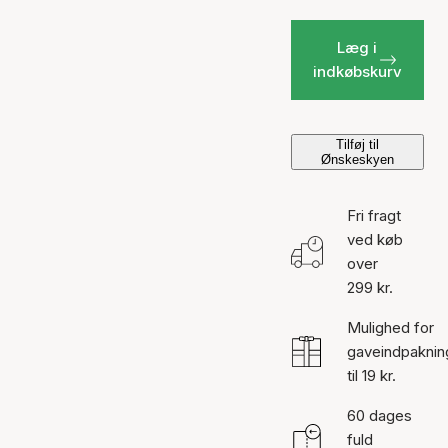
Læg i
indkøbskurv
Tilføj til
Ønskeskyen
Fri fragt
ved køb
over
299 kr.
Mulighed for
gaveindpaknin
til 19 kr.
60 dages
fuld