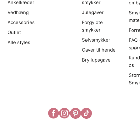
Ankelkæder
smykker
omby
Vedhæng
Julegaver
Smyk
mater
Accessories
Forgyldte
smykker
Forr
Outlet
Sølvsmykker
FAQ -
Alle styles
spør
Gaver til hende
Kund
Bryllupsgave
os
Stør
Smyk