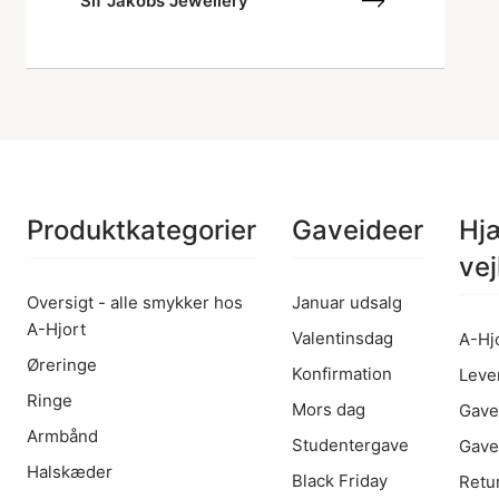
Sif Jakobs Jewellery
Produktkategorier
Gaveideer
Hj
vej
Oversigt - alle smykker hos
Januar udsalg
A-Hjort
Valentinsdag
A-Hj
Øreringe
Konfirmation
Leve
Ringe
Mors dag
Gave
Armbånd
Studentergave
Gave
Halskæder
Black Friday
Retu