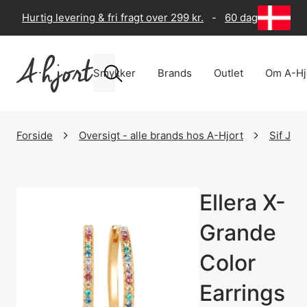
Hurtig levering & fri fragt over 299 kr.
-
60 dages returre
Smykker
Brands
Outlet
Om A-Hj
Forside
Oversigt - alle brands hos A-Hjort
Sif Jak
Ellera X-
Grande
Color
Earrings