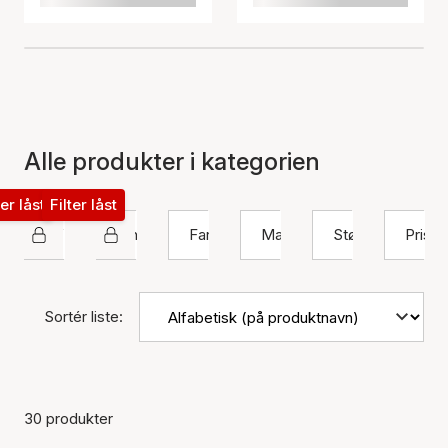
Alle produkter i kategorien
ter låst
Filter låst
Sif Jakobs Jewellery
Ring
Farve
Materiale
Størrelse
Pris
Sortér liste:
30 produkter