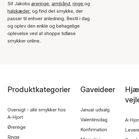
Sif Jakobs
øreringe
,
armbånd
,
ringe
og
halskæder
, og find det smykke, der
passer til enhver anledning. Bestil i dag
og oplev den enkle og behagelige
oplevelse ved at shoppe tidløse
smykker online.
Produktkategorier
Gaveideer
Hjæ
vej
Oversigt - alle smykker hos
Januar udsalg
A-Hjort
Valentinsdag
A-Hjor
Øreringe
Konfirmation
Leveri
Ringe