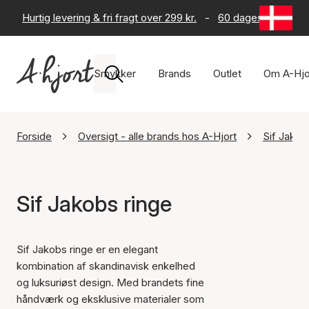
Hurtig levering & fri fragt over 299 kr.
-
60 dages returret
Smykker
Brands
Outlet
Om A-Hjo
Forside
Oversigt - alle brands hos A-Hjort
Sif Jakob
Sif Jakobs ringe
Sif Jakobs ringe er en elegant
kombination af skandinavisk enkelhed
og luksuriøst design. Med brandets fine
håndværk og eksklusive materialer som