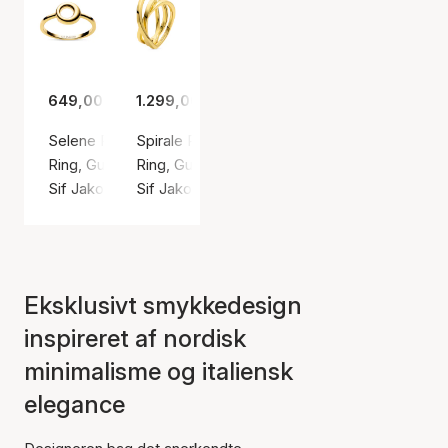
649,00 kr.
1.299,00 kr.
Selene Ring
Spirale Pianura Ring
Ring, Guld farve / Forgyldt sølv sterling 925
Ring, Guld farve / Forgyldt sølv sterling 925
Sif Jakobs Jewellery
Sif Jakobs Jewellery
Eksklusivt smykkedesign
inspireret af nordisk
minimalisme og italiensk
elegance