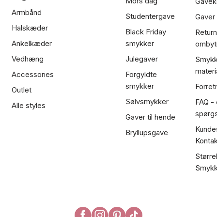
Mors dag
Gavek
Armbånd
Studentergave
Gaver
Halskæder
Black Friday
Return
Ankelkæder
smykker
ombyt
Vedhæng
Julegaver
Smykk
materi
Accessories
Forgyldte
smykker
Forret
Outlet
Sølvsmykker
FAQ - 
Alle styles
spørg
Gaver til hende
Kundes
Bryllupsgave
Kontak
Større
Smykk