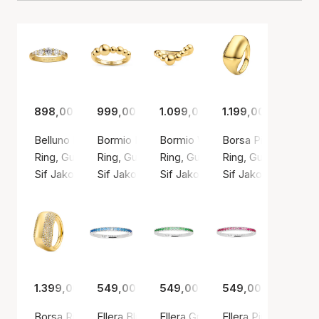
898,00 kr.
999,00 kr.
1.099,00 kr.
1.199,00 kr.
Belluno Ring
Bormio Ring
Bormio Wave Ring
Borsa Pianura Ring
Ring, Guld farve / Forgyldt sølv sterling 925
Ring, Guld farve / Forgyldt sølv sterling 925
Ring, Guld farve / Forgyldt sølv s
Ring, Guld farve / F
Sif Jakobs Jewellery
Sif Jakobs Jewellery
Sif Jakobs Jewellery
Sif Jakobs Jeweller
1.399,00 kr.
549,00 kr.
549,00 kr.
549,00 kr.
Borsa Ring
Ellera Blue Ring
Ellera Green Ring
Ellera Pink Ring