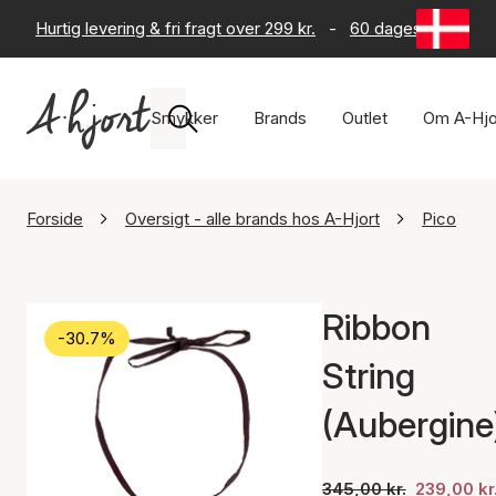
Hurtig levering & fri fragt over 299 kr.
-
60 dages returret
Smykker
Brands
Outlet
Om A-Hjo
Forside
Oversigt - alle brands hos A-Hjort
Pico
Ribbon
-30.7%
String
(Aubergine
345,00 kr.
239,00 kr