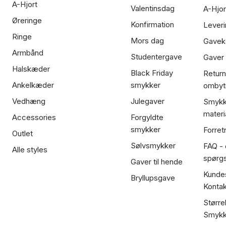
A-Hjort
Valentinsdag
A-Hjor
Øreringe
Konfirmation
Leveri
Ringe
Mors dag
Gavek
Armbånd
Studentergave
Gaver
Halskæder
Black Friday
Return
Ankelkæder
smykker
ombyt
Vedhæng
Julegaver
Smykk
materi
Accessories
Forgyldte
smykker
Forret
Outlet
Sølvsmykker
FAQ - 
Alle styles
spørg
Gaver til hende
Kundes
Bryllupsgave
Kontak
Større
Smykk