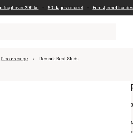
ri fragt over 299 kr.
-
60 dages returret
-
Femstjernet kundes
Pico øreringe
Remark Beat Studs
3
P