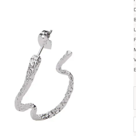
D
B
F
M