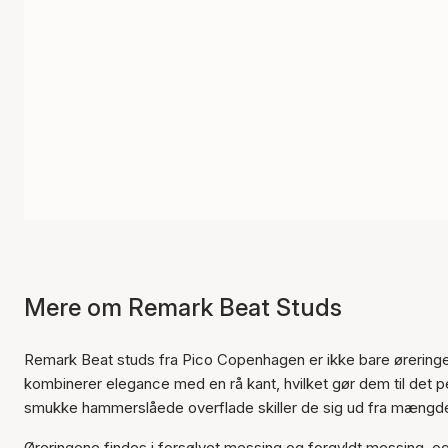
Mere om Remark Beat Studs
Remark Beat studs fra Pico Copenhagen er ikke bare øreringe:
kombinerer elegance med en rå kant, hvilket gør dem til det p
smukke hammerslåede overflade skiller de sig ud fra mængden og
Øreringene findes i forsølvet messing og forgyldt messing,