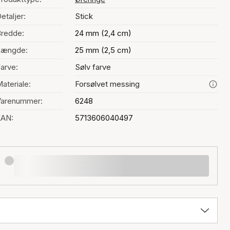
etaljer:
Stick
redde:
24 mm (2,4 cm)
Længde:
25 mm (2,5 cm)
arve:
Sølv farve
ateriale:
Forsølvet messing
Varenummer:
6248
EAN:
5713606040497