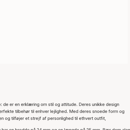
 de er en erklæring om stil og attitude. Deres unikke design
erfekte tilbehør til enhver lejlighed. Med deres snoede form og
Varen er tilføjet til kurven
 tilføjer et strejf af personlighed til ethvert outfit,
 og har en bredde på 24 mm og en længde på 25 mm. Bær dem ale