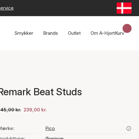
ervice
Smykker
Brands
Outlet
Om A-Hjort
Kurv
Remark Beat Studs
45,00 kr.
239,00 kr.
Mærke:
Pico
rodukttype:
Øreringe