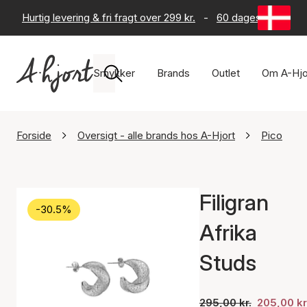
Hurtig levering & fri fragt over 299 kr.
-
60 dages returret
Smykker
Brands
Outlet
Om A-Hjo
Forside
Oversigt - alle brands hos A-Hjort
Pico
Filigran
-30.5%
Afrika
Studs
295,00 kr.
205,00 kr