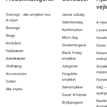
vej
Oversigt - alle smykker hos
Januar udsalg
A-Hjort
Valentinsdag
A-Hjor
Øreringe
Konfirmation
Leveri
Ringe
Mors dag
Gavek
Armbånd
Studentergave
Gaver
Halskæder
Black Friday
Return
Ankelkæder
smykker
ombyt
Vedhæng
Julegaver
Smykk
materi
Accessories
Forgyldte
smykker
Forret
Outlet
Sølvsmykker
FAQ - 
Alle styles
spørg
Gaver til hende
Kundes
Bryllupsgave
Kontak