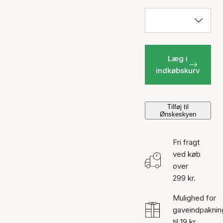
Læg i
indkøbskurv
Tilføj til
Ønskeskyen
Fri fragt
ved køb
over
299 kr.
Mulighed for
gaveindpaknin
til 19 kr.