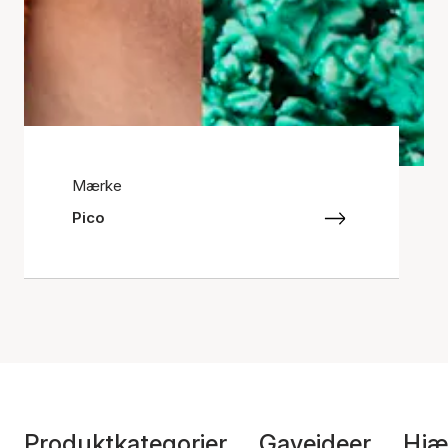
Mærke
Pico
Produktkategorier
Gaveideer
Hjæ