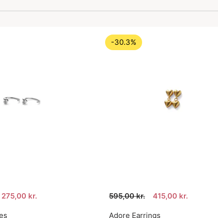
-30.3%
275,00 kr.
595,00 kr.
415,00 kr.
es
Adore Earrings