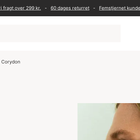
i fragt over 299 kr.
-
60 dages returret
-
Femstjernet kund
e Corydon