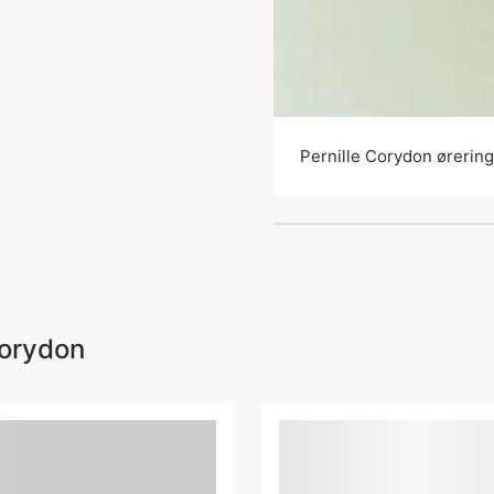
Pernille Corydon ørerin
Corydon