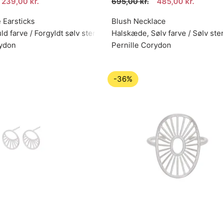
239,00 kr.
695,00 kr.
485,00 kr.
 Earsticks
Blush Necklace
ld farve / Forgyldt sølv sterling 925
Halskæde, Sølv farve / Sølv ste
rydon
Pernille Corydon
-36%