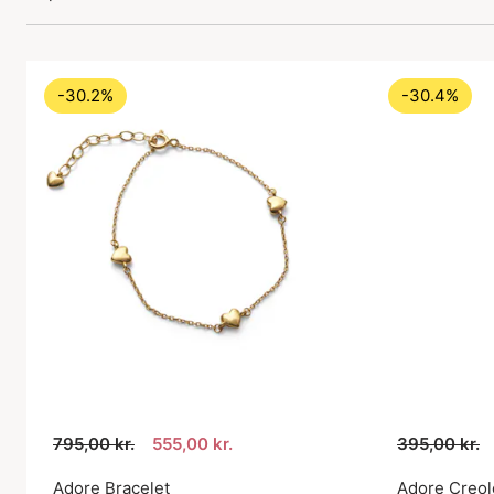
-30.2%
-30.4%
795,00 kr.
555,00 kr.
395,00 kr.
Adore Bracelet
Adore Creol