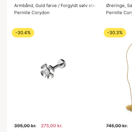
Armbånd, Guld farve / Forgyldt sølv sterling 925
Øreringe, Sø
Pernille Corydon
Pernille Co
-30.4%
-30.3%
395,00 kr.
275,00 kr.
745,00 kr.