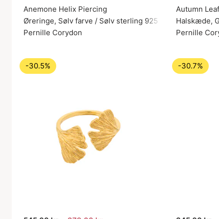
Anemone Helix Piercing
Autumn Leaf
Øreringe, Sølv farve / Sølv sterling 925
Halskæde, Gu
Pernille Corydon
Pernille Co
-30.5%
-30.7%