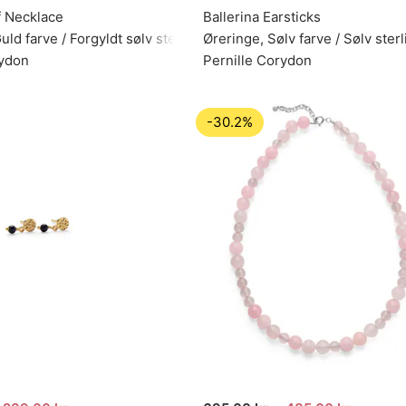
 Necklace
Ballerina Earsticks
ld farve / Forgyldt sølv sterling 925
Øreringe, Sølv farve / Sølv ster
rydon
Pernille Corydon
-30.2%