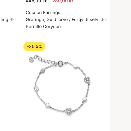
445,00 kr.
289,00 kr.
Cocoon Earrings
rling 925
Øreringe, Guld farve / Forgyldt sølv sterling 925
Pernille Corydon
-30.5%