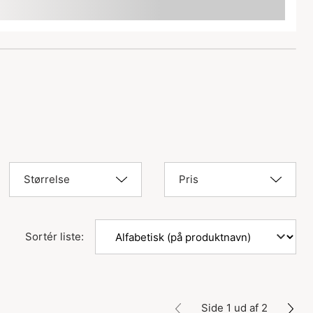
Størrelse
Pris
Sortér liste:
Side 1 ud af 2