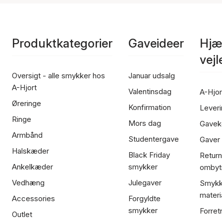
Produktkategorier
Gaveideer
Hjæ
vej
Oversigt - alle smykker hos
Januar udsalg
A-Hjort
Valentinsdag
A-Hjor
Øreringe
Konfirmation
Leveri
Ringe
Mors dag
Gavek
Armbånd
Studentergave
Gaver
Halskæder
Black Friday
Return
Ankelkæder
smykker
ombyt
Vedhæng
Julegaver
Smykk
materi
Accessories
Forgyldte
smykker
Forret
Outlet