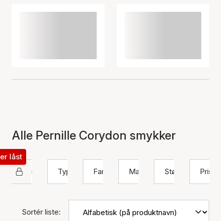
Alle Pernille Corydon smykker
ter låst
Pernille Corydon
Type
Farve
Materiale
Størrelse
Pris
Sortér liste: