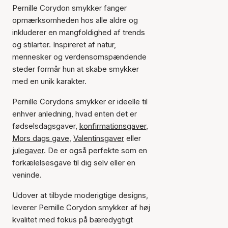
Pernille Corydon smykker fanger
opmærksomheden hos alle aldre og
inkluderer en mangfoldighed af trends
og stilarter. Inspireret af natur,
mennesker og verdensomspændende
steder formår hun at skabe smykker
med en unik karakter.
Pernille Corydons smykker er ideelle til
enhver anledning, hvad enten det er
fødselsdagsgaver,
konfirmationsgaver
,
Mors dags gave
,
Valentinsgaver
eller
julegaver
. De er også perfekte som en
forkælelsesgave til dig selv eller en
veninde.
Udover at tilbyde moderigtige designs,
leverer Pernille Corydon smykker af høj
kvalitet med fokus på bæredygtigt