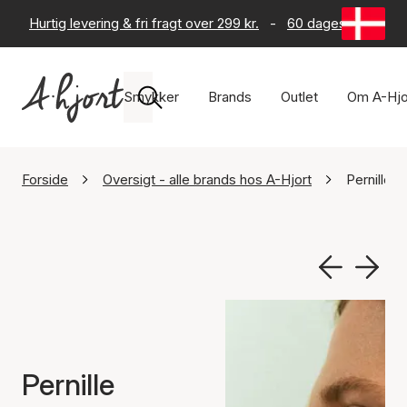
Hurtig levering & fri fragt over 299 kr.
-
60 dages returret
Smykker
Brands
Outlet
Om A-Hjo
Forside
Oversigt - alle brands hos A-Hjort
Pernille 
Pernille