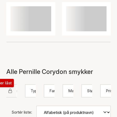
Alle Pernille Corydon smykker
ter låst
Pernille Corydon
Type
Farve
Materiale
Størrelse
Pris
Sortér liste: