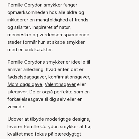
Pernille Corydon smykker fanger
opmærksomheden hos alle aldre og
inkluderer en mangfoldighed af trends
og stilarter. Inspireret af natur,
mennesker og verdensomspændende
steder formår hun at skabe smykker
med en unik karakter.
Pernille Corydons smykker er ideelle til
enhver anledning, hvad enten det er
fødselsdagsgaver,
konfirmationsgaver
,
Mors dags gave
,
Valentinsgaver
eller
julegaver
. De er også perfekte som en
forkælelsesgave til dig selv eller en
veninde.
Udover at tilbyde moderigtige designs,
leverer Pernille Corydon smykker af høj
kvalitet med fokus på bæredygtigt