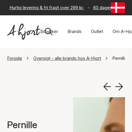
Hurtig levering & fri fragt over 299 kr.
-
60 dages returret
Smykker
Brands
Outlet
Om A-Hjo
Forside
Oversigt - alle brands hos A-Hjort
Pernille 
Pernille