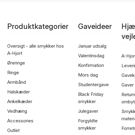
Produktkategorier
Gaveideer
Hjæ
vej
Oversigt - alle smykker hos
Januar udsalg
A-Hjort
Valentinsdag
A-Hjor
Øreringe
Konfirmation
Leveri
Ringe
Mors dag
Gavek
Armbånd
Studentergave
Gaver
Halskæder
Black Friday
Return
Ankelkæder
smykker
ombyt
Vedhæng
Julegaver
Smykk
materi
Accessories
Forgyldte
smykker
Forret
Outlet