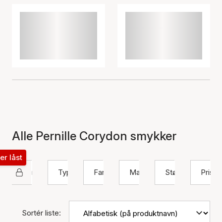
Alle Pernille Corydon smykker
ter låst
Pernille Corydon
Type
Farve
Materiale
Størrelse
Pris
Sortér liste: