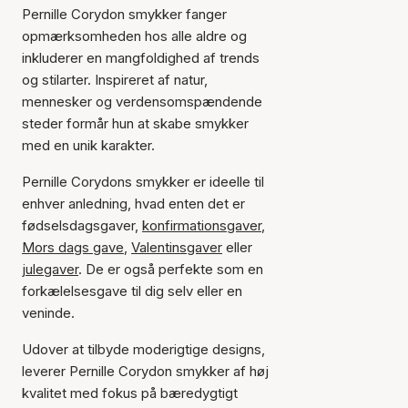
Pernille Corydon smykker fanger
opmærksomheden hos alle aldre og
inkluderer en mangfoldighed af trends
og stilarter. Inspireret af natur,
mennesker og verdensomspændende
steder formår hun at skabe smykker
med en unik karakter.
Pernille Corydons smykker er ideelle til
enhver anledning, hvad enten det er
fødselsdagsgaver,
konfirmationsgaver
,
Mors dags gave
,
Valentinsgaver
eller
julegaver
. De er også perfekte som en
forkælelsesgave til dig selv eller en
veninde.
Udover at tilbyde moderigtige designs,
leverer Pernille Corydon smykker af høj
kvalitet med fokus på bæredygtigt