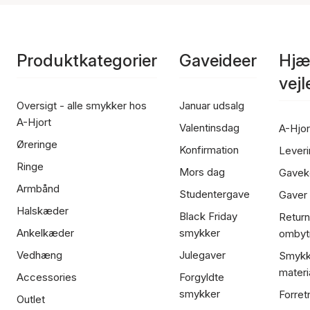
Produktkategorier
Gaveideer
Hjæ
vej
Oversigt - alle smykker hos
Januar udsalg
A-Hjort
Valentinsdag
A-Hjor
Øreringe
Konfirmation
Leveri
Ringe
Mors dag
Gavek
Armbånd
Studentergave
Gaver
Halskæder
Black Friday
Return
Ankelkæder
smykker
ombyt
Vedhæng
Julegaver
Smykk
materi
Accessories
Forgyldte
smykker
Forret
Outlet