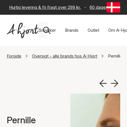
Hurtig levering & fri fragt over 299 kr.
-
60 dages returret
Smykker
Brands
Outlet
Om A-Hjo
Forside
Oversigt - alle brands hos A-Hjort
Pernille 
Pernille