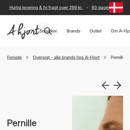
Hurtig levering & fri fragt over 299 kr.
-
60 dages returret
Smykker
Brands
Outlet
Om A-Hjo
Forside
Oversigt - alle brands hos A-Hjort
Pernille 
Pernille