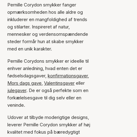
Pernille Corydon smykker fanger
opmærksomheden hos alle aldre og
inkluderer en mangfoldighed af trends
og stilarter. Inspireret af natur,
mennesker og verdensomspændende
steder formår hun at skabe smykker
med en unik karakter.
Pernille Corydons smykker er ideelle til
enhver anledning, hvad enten det er
fødselsdagsgaver,
konfirmationsgaver
,
Mors dags gave
,
Valentinsgaver
eller
julegaver
. De er også perfekte som en
forkælelsesgave til dig selv eller en
veninde.
Udover at tilbyde moderigtige designs,
leverer Pernille Corydon smykker af høj
kvalitet med fokus på bæredygtigt