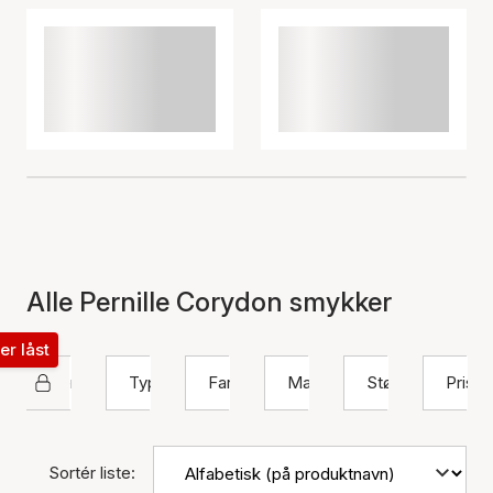
Alle Pernille Corydon smykker
ter låst
Pernille Corydon
Type
Farve
Materiale
Størrelse
Pris
Sortér liste: