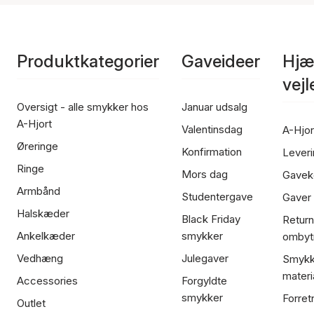
Produktkategorier
Gaveideer
Hjæ
vej
Oversigt - alle smykker hos
Januar udsalg
A-Hjort
Valentinsdag
A-Hjor
Øreringe
Konfirmation
Leveri
Ringe
Mors dag
Gavek
Armbånd
Studentergave
Gaver
Halskæder
Black Friday
Return
Ankelkæder
smykker
ombyt
Vedhæng
Julegaver
Smykk
materi
Accessories
Forgyldte
smykker
Forret
Outlet