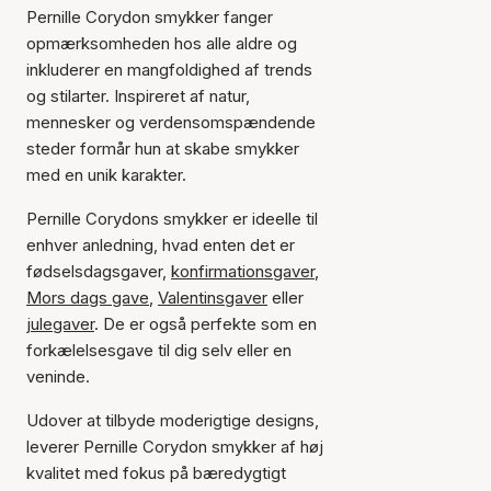
Pernille Corydon smykker fanger
opmærksomheden hos alle aldre og
inkluderer en mangfoldighed af trends
og stilarter. Inspireret af natur,
mennesker og verdensomspændende
steder formår hun at skabe smykker
med en unik karakter.
Pernille Corydons smykker er ideelle til
enhver anledning, hvad enten det er
fødselsdagsgaver,
konfirmationsgaver
,
Mors dags gave
,
Valentinsgaver
eller
julegaver
. De er også perfekte som en
forkælelsesgave til dig selv eller en
veninde.
Udover at tilbyde moderigtige designs,
leverer Pernille Corydon smykker af høj
kvalitet med fokus på bæredygtigt