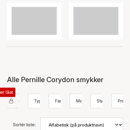
Alle Pernille Corydon smykker
ter låst
Pernille Corydon
Type
Farve
Materiale
Størrelse
Pris
Sortér liste: