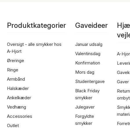
Produktkategorier
Gaveideer
Hjæ
vej
Oversigt - alle smykker hos
Januar udsalg
A-Hjort
Valentinsdag
A-Hjor
Øreringe
Konfirmation
Leveri
Ringe
Mors dag
Gavek
Armbånd
Studentergave
Gaver
Halskæder
Black Friday
Return
Ankelkæder
smykker
ombyt
Vedhæng
Julegaver
Smykk
materi
Accessories
Forgyldte
smykker
Forret
Outlet