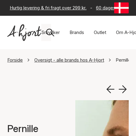
Hurtig levering & fri fragt over 299 kr.
-
60 dages returret
Smykker
Brands
Outlet
Om A-Hjo
Forside
Oversigt - alle brands hos A-Hjort
Pernille 
Pernille