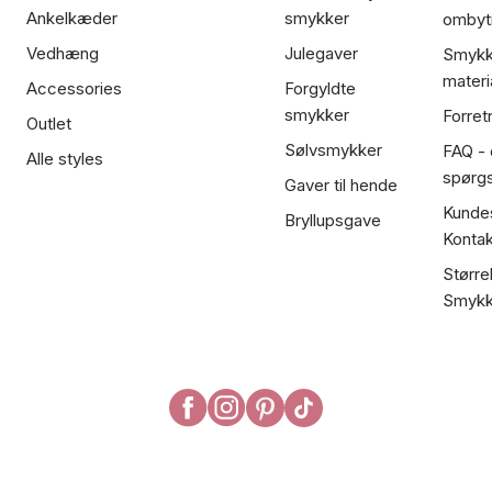
Ankelkæder
smykker
ombyt
Vedhæng
Julegaver
Smykk
materi
Accessories
Forgyldte
smykker
Forret
Outlet
Sølvsmykker
FAQ - 
Alle styles
spørg
Gaver til hende
Kundes
Bryllupsgave
Kontak
Større
Smykk