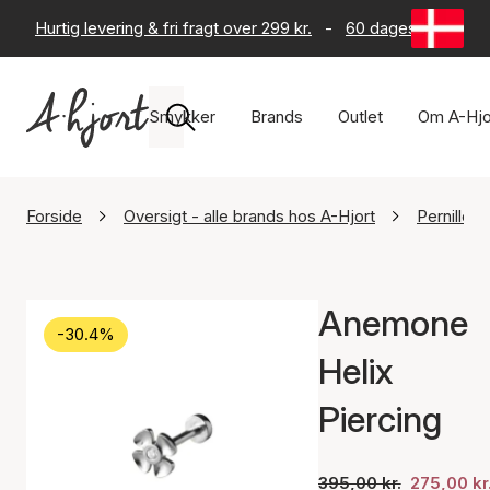
Hurtig levering & fri fragt over 299 kr.
-
60 dages returret
Smykker
Brands
Outlet
Om A-Hjo
Forside
Oversigt - alle brands hos A-Hjort
Pernille 
Anemone
-30.4%
Helix
Piercing
395,00 kr.
275,00 kr