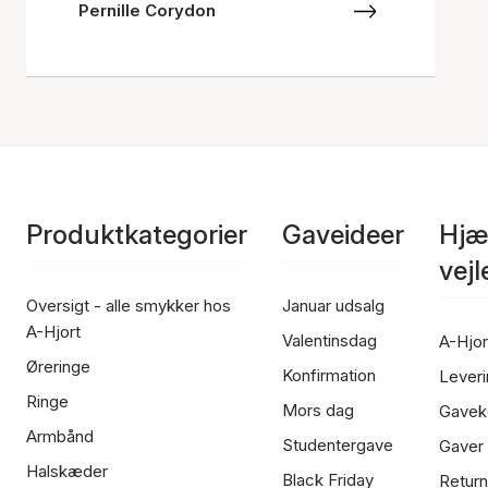
Pernille Corydon
Produktkategorier
Gaveideer
Hjæ
vej
Oversigt - alle smykker hos
Januar udsalg
A-Hjort
Valentinsdag
A-Hjor
Øreringe
Konfirmation
Leveri
Ringe
Mors dag
Gavek
Armbånd
Studentergave
Gaver
Halskæder
Black Friday
Return