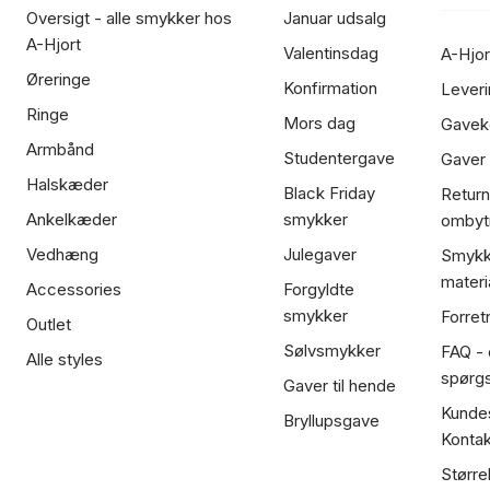
Oversigt - alle smykker hos
Januar udsalg
A-Hjort
Valentinsdag
A-Hjor
Øreringe
Konfirmation
Leveri
Ringe
Mors dag
Gavek
Armbånd
Studentergave
Gaver
Halskæder
Black Friday
Return
Ankelkæder
smykker
ombyt
Vedhæng
Julegaver
Smykk
materi
Accessories
Forgyldte
smykker
Forret
Outlet
Sølvsmykker
FAQ - 
Alle styles
spørg
Gaver til hende
Kundes
Bryllupsgave
Kontak
Større