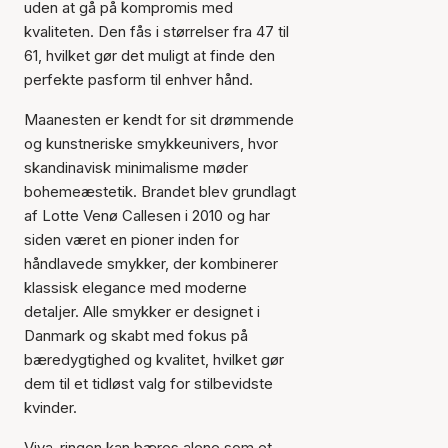
uden at gå på kompromis med
kvaliteten. Den fås i størrelser fra 47 til
61, hvilket gør det muligt at finde den
perfekte pasform til enhver hånd.
Maanesten er kendt for sit drømmende
og kunstneriske smykkeunivers, hvor
skandinavisk minimalisme møder
bohemeæstetik. Brandet blev grundlagt
af Lotte Venø Callesen i 2010 og har
siden været en pioner inden for
håndlavede smykker, der kombinerer
klassisk elegance med moderne
detaljer. Alle smykker er designet i
Danmark og skabt med fokus på
bæredygtighed og kvalitet, hvilket gør
Varen er tilføjet til kurven
dem til et tidløst valg for stilbevidste
kvinder.
Viva-ringen kan bæres alene som et