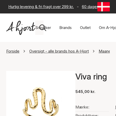
Hurtig levering & fri fragt over 299 kr.
-
60 dages returret
Smykker
Brands
Outlet
Om A-Hjo
Forside
Oversigt - alle brands hos A-Hjort
Maanest
Viva ring
545,00 kr.
Mærke:
Produkttype: