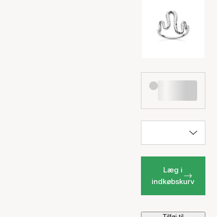
Læg i
indkøbskurv
Tilføj til