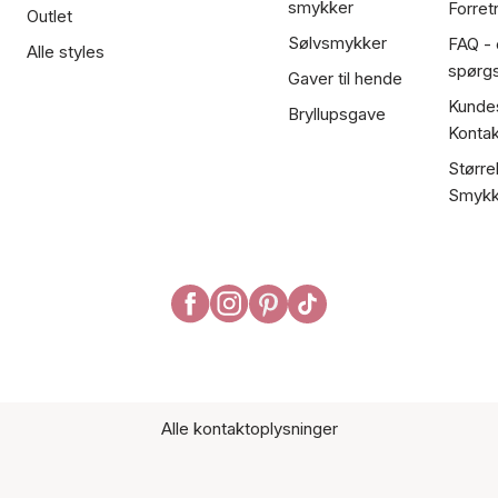
smykker
Forret
Outlet
Sølvsmykker
FAQ - 
Alle styles
spørg
Gaver til hende
Kundes
Bryllupsgave
Kontak
Større
Smykk
Alle kontaktoplysninger