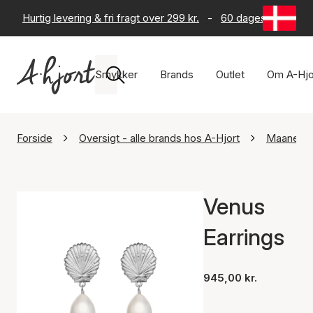
Hurtig levering & fri fragt over 299 kr.
-
60 dages returret
Smykker
Brands
Outlet
Om A-Hjo
Forside
Oversigt - alle brands hos A-Hjort
Maanest
Venus
Earrings
945,00 kr.