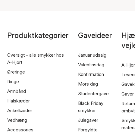
Produktkategorier
Gaveideer
Hjæ
vej
Oversigt - alle smykker hos
Januar udsalg
A-Hjort
Valentinsdag
A-Hjor
Øreringe
Konfirmation
Leveri
Ringe
Mors dag
Gavek
Armbånd
Studentergave
Gaver
Halskæder
Black Friday
Return
Ankelkæder
smykker
ombyt
Vedhæng
Julegaver
Smykk
materi
Accessories
Forgyldte