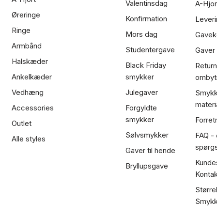
Valentinsdag
A-Hjor
Øreringe
Konfirmation
Leveri
Ringe
Mors dag
Gavek
Armbånd
Studentergave
Gaver
Halskæder
Black Friday
Return
Ankelkæder
smykker
ombyt
Vedhæng
Julegaver
Smykk
materi
Accessories
Forgyldte
smykker
Forret
Outlet
Sølvsmykker
FAQ - 
Alle styles
spørg
Gaver til hende
Kundes
Bryllupsgave
Kontak
Større
Smykk