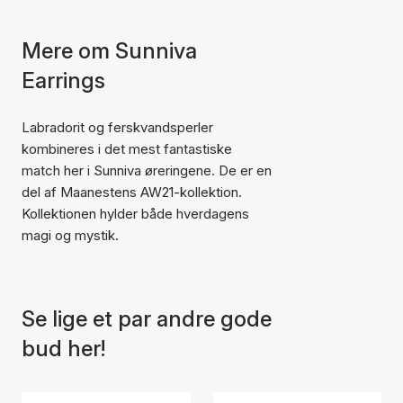
Mere om Sunniva
Earrings
Labradorit og ferskvandsperler
kombineres i det mest fantastiske
match her i Sunniva øreringene. De er en
del af Maanestens AW21-kollektion.
Kollektionen hylder både hverdagens
magi og mystik.
Se lige et par andre gode
Varen er tilføjet til kurven
bud her!