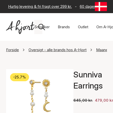
Hurtig levering & fri fragt over 299 kr.
-
60 dages returret
Smykker
Brands
Outlet
Om A-Hjo
Forside
Oversigt - alle brands hos A-Hjort
Maanest
Sunniva
-25.7%
Earrings
645,00 kr.
479,00 kr