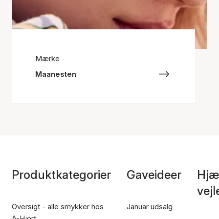
Mærke
Maanesten
Produktkategorier
Gaveideer
Hjæ
vej
Oversigt - alle smykker hos
Januar udsalg
A-Hjort