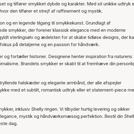
set og tilfører smykket dybde og karakter. Med sit unikke udtryk 
Varen er tilføjet til kurven
vor den tilfører et strejf af raffinement og mystik.
on og en legende tilgang til smykkekunst. Grundlagt af
ede smykker, der forener klassisk elegance med en moderne
dt sterlingsølv og ædelsten for at skabe tidløse designs, der k
 fokus på detaljerne og en passion for håndværk.
 og fortæller historier. Designene henter inspiration fra naturens
imalisme. Brandets smykker er skabt til at fremhæve din personli
rtryllende halskæder og elegante armbånd, der alle afspejler
ke med et subtilt, romantisk udtryk eller et statement-piece m
er, inklusiv Shelly ringen. Vi tilbyder hurtig levering og sikker
 elegance, mystik og håndværksmæssig perfektion. Bestil din Shel
este dag.