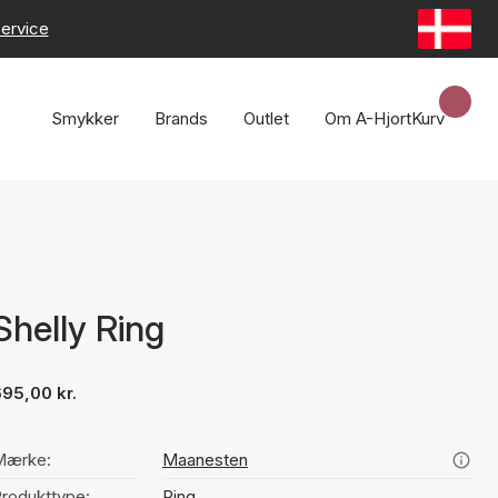
ervice
Smykker
Brands
Outlet
Om A-Hjort
Kurv
Shelly Ring
95,00 kr.
Mærke:
Maanesten
rodukttype:
Ring