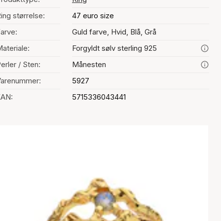
ing størrelse:
47 euro size
arve:
Guld farve, Hvid, Blå, Grå
ateriale:
Forgyldt sølv sterling 925
erler / Sten:
Månesten
Varenummer:
5927
EAN:
5715336043441
alg af farve