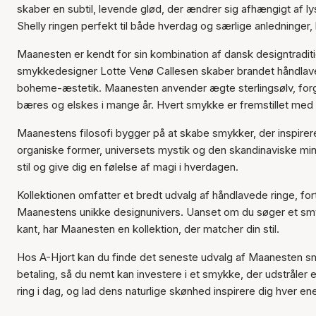
skaber en subtil, levende glød, der ændrer sig afhængigt af ly
Shelly ringen perfekt til både hverdag og særlige anledninger, h
Maanesten er kendt for sin kombination af dansk designtraditi
smykkedesigner Lotte Venø Callesen skaber brandet håndlav
boheme-æstetik. Maanesten anvender ægte sterlingsølv, forgyl
bæres og elskes i mange år. Hvert smykke er fremstillet med
Maanestens filosofi bygger på at skabe smykker, der inspirerer
organiske former, universets mystik og den skandinaviske min
stil og give dig en følelse af magi i hverdagen.
Kollektionen omfatter et bredt udvalg af håndlavede ringe, fo
Maanestens unikke designunivers. Uanset om du søger et smyk
kant, har Maanesten en kollektion, der matcher din stil.
Hos A-Hjort kan du finde det seneste udvalg af Maanesten smykk
betaling, så du nemt kan investere i et smykke, der udstråler
ring i dag, og lad dens naturlige skønhed inspirere dig hver en