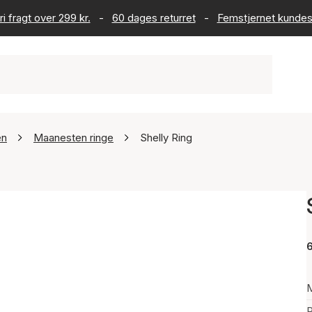
ri fragt over 299 kr.
-
60 dages returret
-
Femstjernet kundes
en
Maanesten ringe
Shelly Ring
6
P