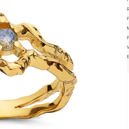
R
F
M
P
V