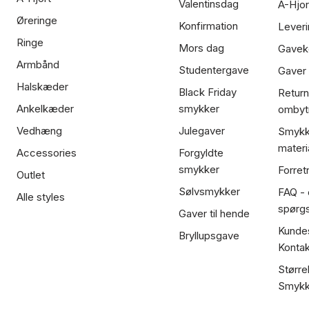
Valentinsdag
A-Hjor
Øreringe
Konfirmation
Leveri
Ringe
Mors dag
Gavek
Armbånd
Studentergave
Gaver
Halskæder
Black Friday
Return
Ankelkæder
smykker
ombyt
Vedhæng
Julegaver
Smykk
materi
Accessories
Forgyldte
smykker
Forret
Outlet
Sølvsmykker
FAQ - 
Alle styles
spørg
Gaver til hende
Kundes
Bryllupsgave
Kontak
Større
Smykk