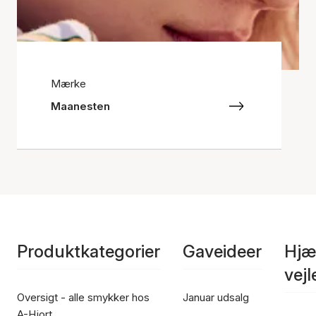
Mærke
Maanesten
Produktkategorier
Gaveideer
Hjæ
vej
Oversigt - alle smykker hos
Januar udsalg
A-Hjort