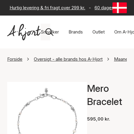
Hurtig levering & fri fragt over 299 kr.
-
60 dages returret
Smykker
Brands
Outlet
Om A-Hjo
Forside
Oversigt - alle brands hos A-Hjort
Maanest
Mero
Bracelet
595,00 kr.