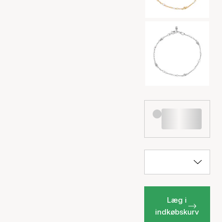
Læg i
indkøbskurv